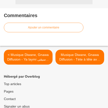
Commentaires
Ajouter un commentaire
< Musique Diwane, Gnawa
Musique Diwane, Gnawa
Diffusion - Ya laymi موسيقى
Diffusion - Tète à tête avec
Bagdad موسيقى ديوان،
ديوان، قناوي
قناوي >
Hébergé par Overblog
Top articles
Pages
Contact
Signaler un abus