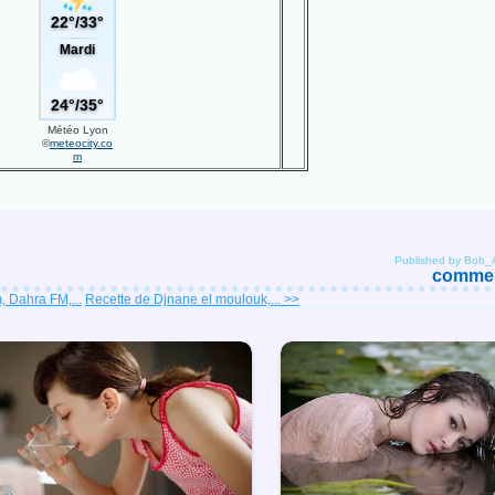
Météo Lyon
©
meteocity.co
m
Published by Bob_
comment
 Dahra FM,...
Recette de Djnane el moulouk,... >>