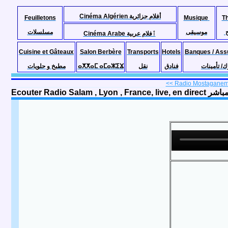
Cinéma Algérien أفلام جزائرية
Feuilletons
Musique
T
موسيقى
مسلسلات
Cinéma Arabe ٱفلام عربية
Cuisine et Gâteaux
Salon Berbère
Transports
Hotels
Banques / Ass
مطبخ و حلويات
ⴰⵅⵅⴰⵎ ⴰⵎⴰⵣⵉⴴ
نقل
فنادق
ك/ تأمينات
<< Radio Mostaganem,
Ecouter Radio