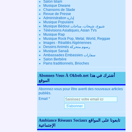
Salon Islam
Musique Diwane
Chansons de Stade
Revue de Presse
Administration إدارة
Musique Populaire
Musique Bédoui شيوخ، شيخات، مداحات
Télévisions Asiatiques, Asian TVs
Musique Rap
Musique Rock Pop, Metal, World, Reggae
Images - Réalités Algériennes
Dessins Animés رسوم متحركة
Musique Sanaâ
Ambassades Embassies سفارات
Salon Berbère
Pains traditionnels, Brioches
Abonnez-Vous À Okbob.net أشترك في هذا
الموقع
Abonnez-vous pour être averti des nouveaux articles
publiés.
Email
Ambiance Réseaux Sociaux تابعونا على المواقع
الإجتماعية