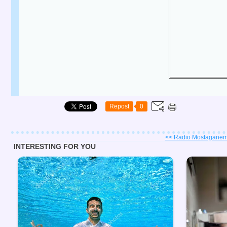
Repost
0
<< Radio Mostaganem,