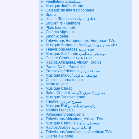
Feuilletons مسلسلات
Musique Judéo-Arabe
Gateaux de fête traditionnels
Sports
Hôtels, Tourisme فنادق، سياحة
Souvenirs - Mémoire
Plats traditionnels
Cinéma Algérien
Salon Algérie
Télévisions Européennes, European TVs
Musique Sahraoui, Naili غناء صحراوي، نايلي
Télévisions Arabes قناة عربية
Musique Sétifienne موسيقى سطايفي
Culture Générale ثقافة عامة
Radios Africaines, African Radios
Pause Café - Pausé thé
Presse Algérienne صحافة جزائرية
Musique Malouf موسيقى مالوف
Cuisine internationale
Menu du jour
Musique Chaâbi
Salon Oriental صالون الشرق الأوسط
Musique Tlemcenienne
Théâtre مسرح جزائري
Musique Rai راي سيدي بلعباس
Médias Français
Pâtisserie Viennoiserie
Télévisions Africaines, African TVs
Musique Chaouie موسيقى شاوية
Radios Arabes اذاعات عربية
Télévisions Américaines, American TVs
Guerre d'Algérie