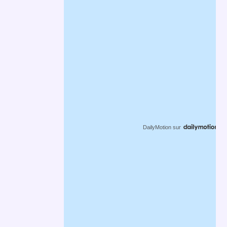
DailyMotion
sur