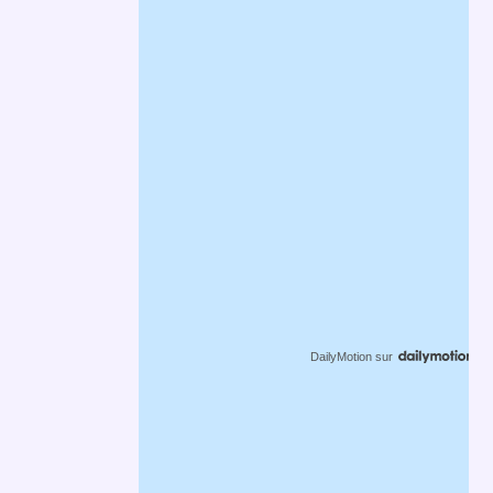
DailyMotion
sur