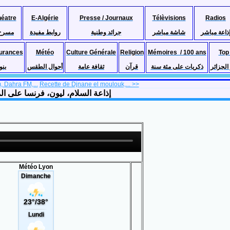
héatre
E-Algérie
Presse / Journaux
Télèvisions
Radios
ذاعة مباشر
شاشة مباشر
جرائد وطنية
روابط مفيدة
مسرح
urances
Météo
Culture Générale
Religion
Mémoires / 100 ans
Top
لجزائر
ذكريات على مئة سنة
قرآن
ثقافة عامة
أحوال الطقس
بنو
 Dahra FM,...
Recette de Djnane el moulouk,... >>
 Salam , Lyon , France, live, en direct إذاعة السلام، ليون، فرنسا على المباشر
Météo Lyon