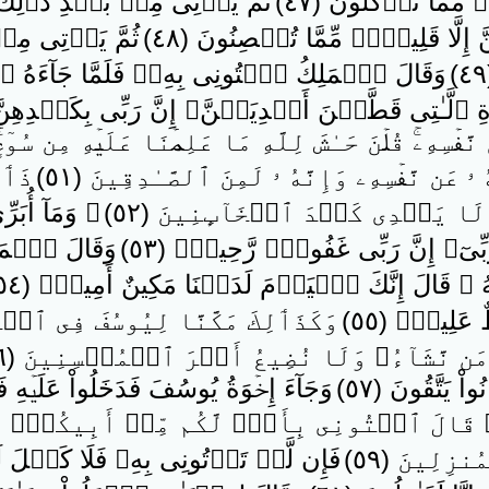
 مِّمَّا تَأۡكُلُونَ ( ٤٧ )
ثُمَّ يَأۡتِى مِنۢ بَعۡدِ ذَٲل
َّ إِلَّا قَلِيلاً۬ مِّمَّا تُحۡصِنُونَ ( ٤٨ )
ثُمَّ يَأۡتِى مِن
وَقَالَ ٱلۡمَلِكُ ٱئۡتُونِى بِهِۦ‌ۖ فَلَمَّا جَآءَهُ ٱ
ِ ٱلَّـٰتِى قَطَّعۡنَ أَيۡدِيَہُنَّ‌ۚ إِنَّ رَبِّى بِكَيۡدِهِنَّ ع
َفۡسِهِۦ‌ۚ قُلۡنَ حَـٰشَ لِلَّهِ مَا عَلِمۡنَا عَلَيۡهِ مِن سُوٓءٍ
 ۥ عَن نَّفۡسِهِۦ وَإِنَّهُ ۥ لَمِنَ ٱلصَّـٰدِقِينَ ( ٥١ )
ذَٲل
 لَا يَہۡدِى كَيۡدَ ٱلۡخَآٮِٕنِينَ ( ٥٢ )
۞ وَمَآ أُبَ
َبِّىٓ‌ۚ إِنَّ رَبِّى غَفُورٌ۬ رَّحِيمٌ۬ ( ٥٣ )
وَقَالَ ٱلۡمَ
مَهُ ۥ قَالَ إِنَّكَ ٱلۡيَوۡمَ لَدَيۡنَا مَكِينٌ أَمِينٌ۬ ( ٥٤ )
عَلِيمٌ۬ ( ٥٥ )
وَكَذَٲلِكَ مَكَّنَّا لِيُوسُفَ فِى ٱلۡأ
ن نَّشَآءُ‌ۖ وَلَا نُضِيعُ أَجۡرَ ٱلۡمُحۡسِنِينَ ( ٥٦ )
ُواْ يَتَّقُونَ ( ٥٧ )
وَجَآءَ إِخۡوَةُ يُوسُفَ فَدَخَلُواْ عَلَيۡهِ فَعَ
 قَالَ ٱئۡتُونِى بِأَخٍ۬ لَّكُم مِّنۡ أَبِيكُمۡ‌ۚ أ
ِلِينَ ( ٥٩ )
فَإِن لَّمۡ تَأۡتُونِى بِهِۦ فَلَا كَيۡلَ لَك