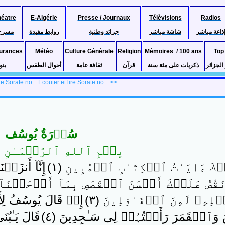
héatre
E-Algérie
Presse / Journaux
Télèvisions
Radios
ذاعة مباشر
شاشة مباشر
جرائد وطنية
روابط مفيدة
مسرح
urances
Météo
Culture Générale
Religion
Mémoires / 100 ans
Top
لجزائر
ذكريات على مئة سنة
قرآن
ثقافة عامة
أحوال الطقس
بنو
re Sorate no...
Ecouter et lire Sorate no... >>
سُوۡرَةُ یُوسُف
بِسۡمِ ٱللهِ ٱلرَّحۡمَـٰنِ ٱ
كَ ءَايَـٰتُ ٱلۡكِتَـٰبِ ٱلۡمُبِينِ ( ١ )
إِنَّآ أَنزَلۡ
َقُصُّ عَلَيۡكَ أَحۡسَنَ ٱلۡقَصَصِ بِمَآ أَوۡحَيۡنَ
لِهِۦ لَمِنَ ٱلۡغَـٰفِلِينَ ( ٣ )
إِذۡ قَالَ يُوسُفُ لِأَب
ٱلۡقَمَرَ رَأَيۡتُہُمۡ لِى سَـٰجِدِينَ ( ٤ )
قَالَ يَـٰبُ