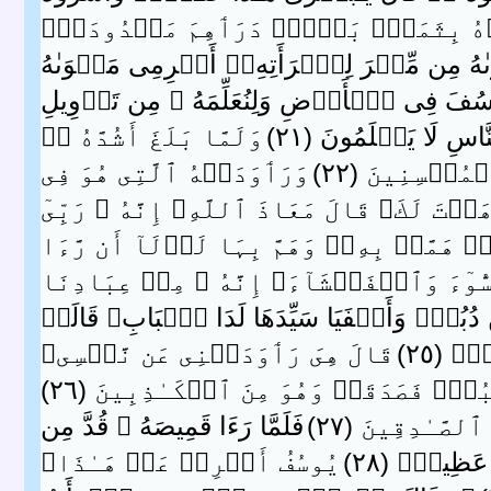
ۡهُ بِثَمَنِۭ بَخۡسٍ۬ دَرَٲهِمَ مَعۡدُودَةٍ۬
ٮٰهُ مِن مِّصۡرَ لِٱمۡرَأَتِهِۦۤ أَڪۡرِمِى مَثۡوَٮٰهُ
 لِيُوسُفَ فِى ٱلۡأَرۡضِ وَلِنُعَلِّمَهُ ۥ مِن تَأۡوِيلِ
سِ لَا يَعۡلَمُونَ ( ٢١ )
وَلَمَّا بَلَغَ أَشُدَّهُ ۥۤ
سِنِينَ ( ٢٢ )
وَرَٲوَدَتۡهُ ٱلَّتِى هُوَ فِى
َ لَكَ‌ۚ قَالَ مَعَاذَ ٱللَّهِ‌ۖ إِنَّهُ ۥ رَبِّىٓ
دۡ هَمَّتۡ بِهِۦ‌ۖ وَهَمَّ بِہَا لَوۡلَآ أَن رَّءَا
ُّوٓءَ وَٱلۡفَحۡشَآءَ‌ۚ إِنَّهُ ۥ مِنۡ عِبَادِنَا
بُرٍ۬ وَأَلۡفَيَا سَيِّدَهَا لَدَا ٱلۡبَابِ‌ۚ قَالَتۡ
 ( ٢٥ )
قَالَ هِىَ رَٲوَدَتۡنِى عَن نَّفۡسِى‌ۚ
ٍ۬ فَصَدَقَتۡ وَهُوَ مِنَ ٱلۡكَـٰذِبِينَ ( ٢٦ )
َـٰدِقِينَ ( ٢٧ )
فَلَمَّا رَءَا قَمِيصَهُ ۥ قُدَّ مِن
َظِيمٌ۬ ( ٢٨ )
يُوسُفُ أَعۡرِضۡ عَنۡ هَـٰذَا‌ۚ