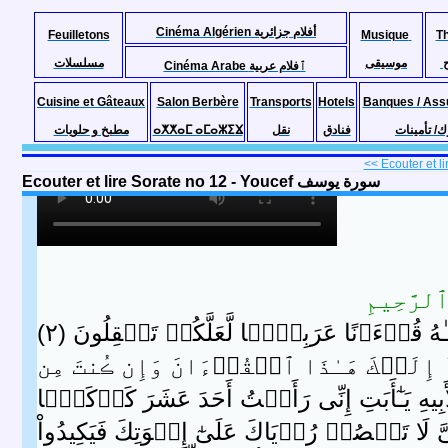
Cinéma Algérien أفلام جزائرية
Feuilletons
Musique
T
موسيقى
مسلسلات
Cinéma Arabe ٱفلام عربية
Cuisine et Gâteaux
Salon Berbère
Transports
Hotels
Banques / Ass
ك/ تأمينات
فنادق
نقل
ⴰⵅⵅⴰⵎ ⴰⵎⴰⵣⵉⴴ
مطبخ و حلويات
<< Ecouter et li
Ecouter et lire Sorate no 12 - Youcef سورة يوسف
لرَّحِيمِ
نَـٰهُ قُرۡءَٲنًا عَرَبِيًّ۬ا لَّعَلَّكُمۡ تَعۡقِلُونَ ( ٢ )
آ إِلَيۡكَ هَـٰذَا ٱلۡقُرۡءَانَ وَإِن ڪُنتَ مِن
ِيهِ يَـٰٓأَبَتِ إِنِّى رَأَيۡتُ أَحَدَ عَشَرَ كَوۡكَبً۬ا
نَىَّ لَا تَقۡصُصۡ رُءۡيَاكَ عَلَىٰٓ إِخۡوَتِكَ فَيَكِيدُواْ