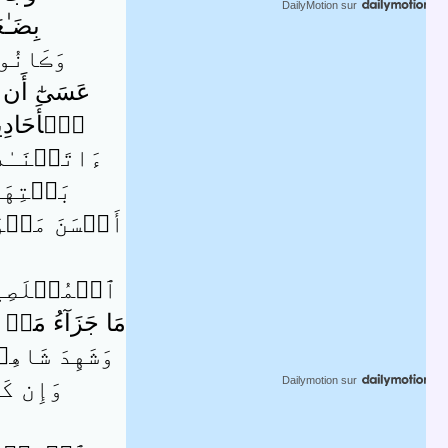
DailyMotion
sur
بِضَـٰ
وَڪَانُواْ
عَسَىٰٓ أَن ي
ٱلۡأَحَادِيثِ
ءَاتَيۡنَـٰه
بَيۡتِهَا
أَحۡسَنَ مَثۡوَاى
ٱلۡمُخۡلَصِينَ (
مَا جَزَآءُ مَنۡ أ
وَشَهِدَ شَاهِد
Dailymotion
sur
وَإِن كَا