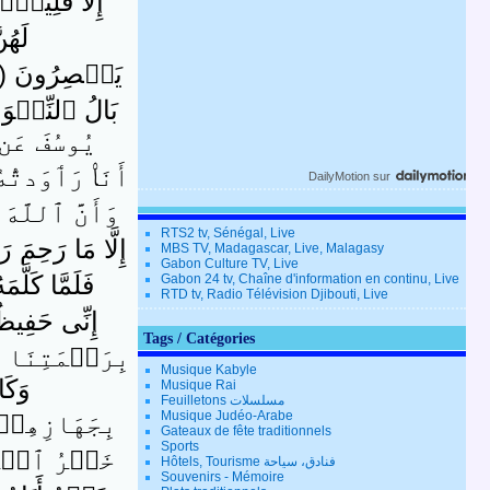
إِلَّا قَلِيلاً۬
لَهُن
يَعۡصِرُونَ ( ٤٩ )
بَالُ ٱلنِّسۡوَة
يُوسُفَ عَن نّ
أَنَا۟ رَٲوَدتُّهُ
DailyMotion
sur
وَأَنَّ ٱللَّهَ
RTS2 tv, Sénégal, Live
إِلَّا مَا رَحِمَ ر
MBS TV, Madagascar, Live, Malagasy
Gabon Culture TV, Live
فَلَمَّا كَلَّ
Gabon 24 tv, Chaîne d'information en continu, Live
RTD tv, Radio Télévision Djibouti, Live
إِنِّى حَفِيظٌ 
Tags / Catégories
بِرَحۡمَتِنَا مَ
Musique Kabyle
وَكَان
Musique Rai
Feuilletons مسلسلات
Musique Judéo-Arabe
بِجَهَازِهِمۡ
Gateaux de fête traditionnels
Sports
خَيۡرُ ٱلۡمُنز
Hôtels, Tourisme فنادق، سياحة
Souvenirs - Mémoire