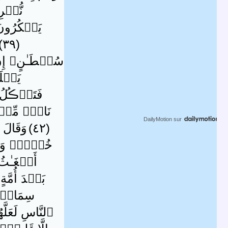
نُّشۡرِ
يَشۡكُرُونَ ( 
( ٣٩ )
سُلۡطَـٰنٍ‌ۚ إِنِ ٱل
يَعۡلَمُ
فَتَأۡڪُلُ 
نَاجٍ۬ مِّنۡه
DailyMotion
sur
( ٤٢ )
وَقَالَ
خُضۡرٍ۬ وَأُخَر
أَضۡغَـٰثُ 
بَعۡدَ أُمَّةٍ 
سِمَانٍ۬ 
ٱلنَّاسِ لَعَلَّه