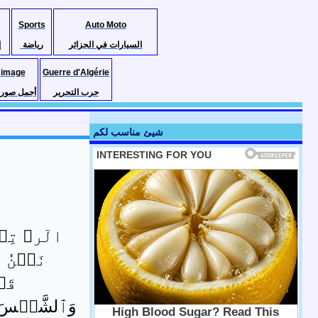
Sports
Auto Moto
السيارات في الجزائر
رياضة
إ
 image
Guerre d'Algérie
حرب التحرير
أجمل صور ا
شيئ مناسب لكم
الٓر‌ۚ تِلۡ
نَحۡنُ ن
قَبۡ
وَٱلشَّمۡسَ وَ