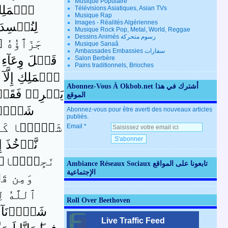
Musique Populaire
ٱلۡمَلِكِ 
Télévisions Asiatiques, Asian TVs
Musique Rap
Images - Réalités Algériennes
لِنُفۡسِدَ 
Musique Rock Pop, Metal, World, Reggae
Dessins Animés رسوم متحركة
جَزَٲٓؤُهُ 
Musique Sanaâ
Ambassades Embassies سفارات
قَبۡلَ وِعَآءِ 
Salon Berbère
Pains traditionnels, Brioches
ٱلۡمَلِكِ إِلَّآ
Abonnez-Vous À Okbob.net أشترك في هذا
يَسۡرِقۡ فَقَدۡ 
الموقع
شَرٌّ۬ مَّ
Abonnez-vous pour être averti des nouveaux articles
publiés.
شَيۡخً۬ا كَبِير
Email
نَّأۡخُذَ إِل
نَجِيًّ۬ا‌ۖ ق
Ambiance Réseaux Sociaux تابعونا على المواقع
الإجتماعية
وَمِن قَ
ٱللَّهُ لِ
Roll Over Beethoven
شَہِدۡنَآ إِل
Live Traffic Feed