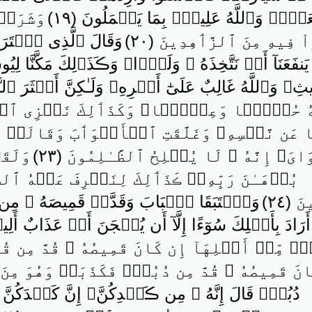
عَةً۬‌ۚ وَٱللَّهُ عَلِيمُۢ بِمَا يَعۡمَلُونَ ( ١٩ )
وَشَرَو
 فِيهِ مِنَ ٱلزَّٲهِدِينَ ( ٢٠ )
وَقَالَ ٱلَّذِى ٱشۡتَرَ
َنفَعَنَآ أَوۡ نَتَّخِذَهُ ۥ وَلَدً۬ا‌ۚ وَڪَذَٲلِكَ مَكَّنَّا
‌ۚ وَٱللَّهُ غَالِبٌ عَلَىٰٓ أَمۡرِهِۦ وَلَـٰكِنَّ أَڪۡثَرَ ٱلنَّا
ُ حُكۡمً۬ا وَعِلۡمً۬ا‌ۚ وَكَذَٲلِكَ نَجۡزِى ٱلۡمُحۡ
 عَن نَّفۡسِهِۦ وَغَلَّقَتِ ٱلۡأَبۡوَٲبَ وَقَالَتۡ هَيۡت
َ‌ۖ إِنَّهُ ۥ لَا يُفۡلِحُ ٱلظَّـٰلِمُونَ ( ٢٣ )
وَلَقَ
بُرۡهَـٰنَ رَبِّهِۦ‌ۚ ڪَذَٲلِكَ لِنَصۡرِفَ عَنۡهُ ٱلس
 ٢٤ )
وَٱسۡتَبَقَا ٱلۡبَابَ وَقَدَّتۡ قَمِيصَهُ ۥ مِن دُ
َرَادَ بِأَهۡلِكَ سُوٓءًا إِلَّآ أَن يُسۡجَنَ أَوۡ عَذَابٌ أَلِيمٌ۬
ٌ۬ مِّنۡ أَهۡلِهَآ إِن كَانَ قَمِيصُهُ ۥ قُدَّ مِن قُبُل
نَ قَمِيصُهُ ۥ قُدَّ مِن دُبُرٍ۬ فَكَذَبَتۡ وَهُوَ مِنَ ٱلصّ
دُبُرٍ۬ قَالَ إِنَّهُ ۥ مِن ڪَيۡدِكُنَّ‌ۖ إِنَّ كَيۡدَكُنَّ ع