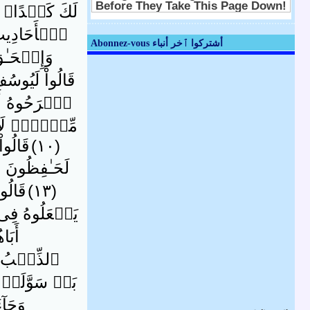
لَكَ كَيۡدًا‌ۖ إ
ٱلۡأَحَادِيثِ 
Abonnez-vous أشتركوا ٱخر أنباء
وَإِسۡحَـٰقَ
قَالُواْ لَيُوسُفُ
ٱطۡرَحُوهُ أَر
مِّنۡہُمۡ لَا ت
( ١٠ )
قَالُواْ
لَحَـٰفِظُونَ ( ١٢ 
( ١٣ )
قَالُو
يَجۡعَلُوهُ فِى غ
أَبَ
ٱلذِّئۡبُ‌ۖ و
بَلۡ سَوَّلَتۡ
وَجَآ