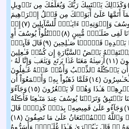
وَكَذَٲلِكَ يَجۡتَبِيكَ رَبُّكَ وَيُعَلِّمُكَ مِن تَأۡوِيلِ
آ أَتَمَّهَا عَلَىٰٓ أَبَوَيۡكَ مِن قَبۡلُ إِبۡرَٲهِيمَ
فَ وَإِخۡوَتِهِۦۤ ءَايَـٰتٌ۬ لِّلسَّآٮِٕلِينَ ( ٧ )
إِذۡ
نَا لَفِى ضَلَـٰلٍ۬ مُّبِينٍ ( ٨ )
ٱقۡتُلُواْ يُوسُفَ أَوِ
َعۡدِهِۦ قَوۡمً۬ا صَـٰلِحِينَ ( ٩ )
قَالَ قَآٮِٕلٌ۬
تَقِطۡهُ بَعۡضُ ٱلسَّيَّارَةِ إِن كُنتُمۡ فَـٰعِلِينَ
َ ( ١١ )
أَرۡسِلۡهُ مَعَنَا غَدً۬ا يَرۡتَعۡ وَيَلۡعَبۡ وَإِنَّا لَهُ ۥ
فُ أَن يَأۡڪُلَهُ ٱلذِّئۡبُ وَأَنتُمۡ عَنۡهُ غَـٰفِلُونَ
ـٰسِرُونَ ( ١٤ )
فَلَمَّا ذَهَبُواْ بِهِۦ وَأَجۡمَعُوٓاْ أَن
مۡرِهِمۡ هَـٰذَا وَهُمۡ لَا يَشۡعُرُونَ ( ١٥ )
وَجَآءُوٓ
َهَبۡنَا نَسۡتَبِقُ وَتَرَڪۡنَا يُوسُفَ عِندَ مَتَـٰعِنَا فَأَڪَلَهُ
وَجَآءُو عَلَىٰ قَمِيصِهِۦ بِدَمٍ۬ كَذِبٍ۬‌ۚ قَالَ
َّهُ ٱلۡمُسۡتَعَانُ عَلَىٰ مَا تَصِفُونَ ( ١٨ )
 ۥ‌ۖ قَالَ يَـٰبُشۡرَىٰ هَـٰذَا غُلَـٰمٌ۬‌ۚ وَأَسَرُّوهُ