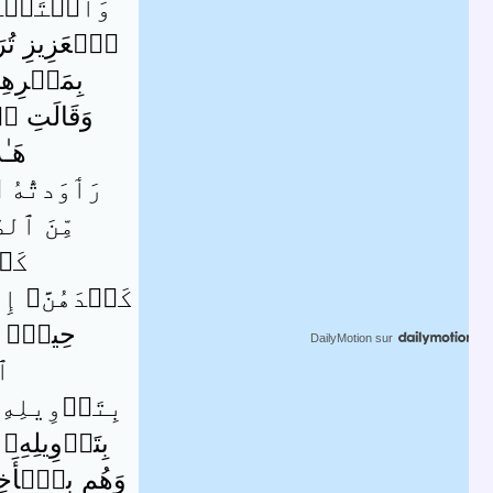
وَٱسۡتَغۡفِرِى
ٱلۡعَزِيزِ تُرَٲو
بِمَكۡرِهِ
وَقَالَتِ ٱخ
هَـٰ
رَٲوَدتُّهُ 
مِّنَ ٱلصَّـ
كَيۡ
كَيۡدَهُنَّ‌ۚ إِن
حِينٍ۬ ( ٣٥ 
DailyMotion
sur
ٱل
بِتَأۡوِيلِهِۦۤ
بِتَأۡوِيلِهِۦ 
وَهُم بِٱلۡأَخِرَة