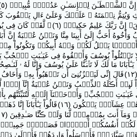
ِنَّ ٱلشَّيۡطَـٰنَ لِلۡإِنسَـٰنِ عَدُوٌّ۬ مُّبِينٌ۬ ( ٥ )
وَيُتِمُّ نِعۡمَتَهُ ۥ عَلَيۡكَ وَعَلَىٰٓ ءَالِ يَعۡقُوبَ كَمَ
‌ۚ إِنَّ رَبَّكَ عَلِيمٌ حَكِيمٌ۬ ( ٦ )
۞ لَّقَدۡ كَانَ فِى يُوسُ
 وَأَخُوهُ أَحَبُّ إِلَىٰٓ أَبِينَا مِنَّا وَنَحۡنُ عُصۡبَةٌ إِنَّ أَبَا
ۡضً۬ا يَخۡلُ لَكُمۡ وَجۡهُ أَبِيكُمۡ وَتَكُونُواْ مِنۢ ب
َقۡتُلُواْ يُوسُفَ وَأَلۡقُوهُ فِى غَيَـٰبَتِ ٱلۡجُبِّ يَلۡ
 يَـٰٓأَبَانَا مَا لَكَ لَا تَأۡمَ۫نَّا عَلَىٰ يُوسُفَ وَإِنَّا لَهُ ۥ لَنَـٰصِحُون
)
قَالَ إِنِّى لَيَحۡزُنُنِىٓ أَن تَذۡهَبُواْ بِهِۦ وَأَخَا
اْ لَٮِٕنۡ أَڪَلَهُ ٱلذِّئۡبُ وَنَحۡنُ عُصۡبَةٌ إِنَّآ إِذً۬ا لَّخَ
َيَـٰبَتِ ٱلۡجُبِّ‌ۚ وَأَوۡحَيۡنَآ إِلَيۡهِ لَتُنَبِّئَنَّهُم بِأَ
اهُمۡ عِشَآءً۬ يَبۡكُونَ ( ١٦ )
قَالُواْ يَـٰٓأَبَانَآ إِنَّا ذ
َمَآ أَنتَ بِمُؤۡمِنٍ۬ لَّنَا وَلَوۡ ڪُنَّا صَـٰدِقِينَ ( ١٧ )
 لَكُمۡ أَنفُسُكُمۡ أَمۡرً۬ا‌ۖ فَصَبۡرٌ۬ جَمِيلٌ۬‌ۖ وَٱلل
ءَتۡ سَيَّارَةٌ۬ فَأَرۡسَلُواْ وَارِدَهُمۡ فَأَدۡلَىٰ دَلۡوَهُ