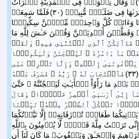
۞ وَقَالَ نِسۡوَةٌ۬ فِى ٱلۡمَدِينَةِ ٱمۡرَأَتُ
َٮٰهَا فِى ضَلَـٰلٍ۬ مُّبِينٍ۬ ( ٣٠ )
فَلَمَّا سَمِعَتۡ
ً۬ا وَءَاتَتۡ كُلَّ وَٲحِدَةٍ۬ مِّنۡہُنَّ سِكِّينً۬ا
وَقَطَّعۡنَ أَيۡدِيَہُنَّ وَقُلۡنَ حَـٰشَ لِلَّهِ مَا
فَذَٲلِكُنَّ ٱلَّذِى لُمۡتُنَّنِى فِيهِ‌ۖ وَلَقَدۡ
َلۡ مَآ ءَامُرُهُ ۥ لَيُسۡجَنَنَّ وَلَيَكُونً۬ا
َّا يَدۡعُونَنِىٓ إِلَيۡهِ‌ۖ وَإِلَّا تَصۡرِفۡ عَنِّى
)
فَٱسۡتَجَابَ لَهُ ۥ رَبُّهُ ۥ فَصَرَفَ عَنۡهُ
ِّنۢ بَعۡدِ مَا رَأَوُاْ ٱلۡأَيَـٰتِ لَيَسۡجُنُنَّهُ ۥ حَتَّىٰ
ُمَآ إِنِّىٓ أَرَٮٰنِىٓ أَعۡصِرُ خَمۡرً۬ا‌ۖ وَقَالَ
خُبۡزً۬ا تَأۡكُلُ ٱلطَّيۡرُ مِنۡهُ‌ۖ نَبِّئۡنَا
 يَأۡتِيكُمَا طَعَامٌ۬ تُرۡزَقَانِهِۦۤ إِلَّا نَبَّأۡتُكُمَا
 إِنِّى تَرَكۡتُ مِلَّةَ قَوۡمٍ۬ لَّا يُؤۡمِنُونَ بِٱللَّهِ
بۡرَٲهِيمَ وَإِسۡحَـٰقَ وَيَعۡقُوبَ‌ۚ مَا كَانَ لَنَآ أَن