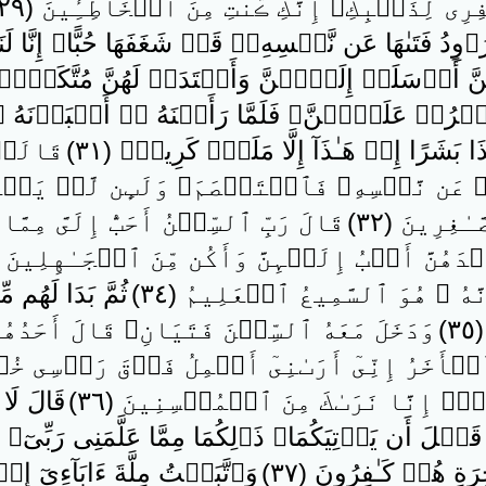
 لِذَنۢبِكِ‌ۖ إِنَّكِ ڪُنتِ مِنَ ٱلۡخَاطِـِٔينَ ( ٢٩ )
ِدُ فَتَٮٰهَا عَن نَّفۡسِهِۦ‌ۖ قَدۡ شَغَفَهَا حُبًّا‌ۖ إِنَّا لَنَر
نَّ أَرۡسَلَتۡ إِلَيۡہِنَّ وَأَعۡتَدَتۡ لَهُنَّ مُتَّكَـٔ
ۡرُجۡ عَلَيۡہِنَّ‌ۖ فَلَمَّا رَأَيۡنَهُ ۥۤ أَكۡبَرۡنَهُ ۥ 
ذَا بَشَرًا إِنۡ هَـٰذَآ إِلَّا مَلَكٌ۬ كَرِيمٌ۬ ( ٣١ )
قَالَتۡ 
ۥ عَن نَّفۡسِهِۦ فَٱسۡتَعۡصَمَ‌ۖ وَلَٮِٕن لَّمۡ يَفۡع
ٰغِرِينَ ( ٣٢ )
قَالَ رَبِّ ٱلسِّجۡنُ أَحَبُّ إِلَىَّ مِم
دَهُنَّ أَصۡبُ إِلَيۡہِنَّ وَأَكُن مِّنَ ٱلۡجَـٰهِلِينَ ( ٣٣ 
َّهُ ۥ هُوَ ٱلسَّمِيعُ ٱلۡعَلِيمُ ( ٣٤ )
ثُمَّ بَدَا لَهُم م
)
وَدَخَلَ مَعَهُ ٱلسِّجۡنَ فَتَيَانِ‌ۖ قَالَ أَحَدُه
ۡأَخَرُ إِنِّىٓ أَرَٮٰنِىٓ أَحۡمِلُ فَوۡقَ رَأۡسِى 
‌ۖ إِنَّا نَرَٮٰكَ مِنَ ٱلۡمُحۡسِنِينَ ( ٣٦ )
قَالَ لَا
قَبۡلَ أَن يَأۡتِيَكُمَا‌ۚ ذَٲلِكُمَا مِمَّا عَلَّمَنِى رَبِّىٓ‌ۚ
ِ هُمۡ كَـٰفِرُونَ ( ٣٧ )
وَٱتَّبَعۡتُ مِلَّةَ ءَابَآءِىٓ إِ