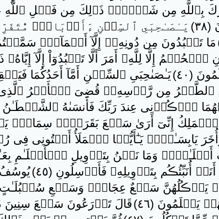
كَ بِٱللَّهِ مِن شَىۡءٍ۬‌ۚ ذَٲلِكَ مِن فَضۡلِ ٱللَّهِ عَلَي
٣٨ )
يَـٰصَٮٰحِبَىِ ٱلسِّجۡنِ ءَأَرۡبَابٌ۬ مُّتَفَرّ
مَا تَعۡبُدُونَ مِن دُونِهِۦۤ إِلَّآ أَسۡمَآءً۬ سَمَّيۡتُمُوه
ۡحُكۡمُ إِلَّا لِلَّهِ‌ۚ أَمَرَ أَلَّا تَعۡبُدُوٓاْ إِلَّآ إِيَّاهُ‌
ونَ ( ٤٠ )
يَـٰصَٮٰحِبَىِ ٱلسِّجۡنِ أَمَّآ أَحَدُكُمَا فَيَ
ٱلطَّيۡرُ مِن رَّأۡسِهِۦ‌ۚ قُضِىَ ٱلۡأَمۡرُ ٱلَّذِى فِيهِ 
ُمَا ٱذۡڪُرۡنِى عِندَ رَبِّكَ فَأَنسَٮٰهُ ٱلشَّيۡطَـٰنُ ذ
 ٱلۡمَلِكُ إِنِّىٓ أَرَىٰ سَبۡعَ بَقَرَٲتٍ۬ سِمَانٍ۬ ي
َ يَابِسَـٰتٍ۬‌ۖ يَـٰٓأَيُّہَا ٱلۡمَلَأُ أَفۡتُونِى فِى رُءۡيَـ
أَحۡلَـٰمٍ۬‌ۖ وَمَا نَحۡنُ بِتَأۡوِيلِ ٱلۡأَحۡلَـٰمِ بِعَـٰلِمِي
أَنَا۟ أُنَبِّئُڪُم بِتَأۡوِيلِهِۦ فَأَرۡسِلُونِ ( ٤٥ )
يُوسُفُ 
يَأۡڪُلُهُنَّ سَبۡعٌ عِجَافٌ۬ وَسَبۡعِ سُنۢبُلَـٰتٍ خُضۡ
ُمۡ يَعۡلَمُونَ ( ٤٦ )
قَالَ تَزۡرَعُونَ سَبۡعَ سِنِينَ د