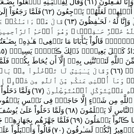
َّا لَفَـٰعِلُونَ ( ٦١ )
وَقَالَ لِفِتۡيَـٰنِهِ ٱجۡعَلُواْ بِضَـٰ
ٰٓ أَهۡلِهِمۡ لَعَلَّهُمۡ يَرۡجِعُونَ ( ٦٢ )
فَلَمَّا رَجَعُوٓاْ إِلَىٰ
َإِنَّا لَهُ ۥ لَحَـٰفِظُونَ ( ٦٣ )
قَالَ هَلۡ ءَامَنُكُمۡ عَلَ
هُ خَيۡرٌ حَـٰفِظً۬ا‌ۖ وَهُوَ أَرۡحَمُ ٱلرَّٲحِمِينَ ( ٦٤
يۡہِمۡ‌ۖ قَالُواْ يَـٰٓأَبَانَا مَا نَبۡغِى‌ۖ هَـٰذِهِۦ بِضَـٰعَتُن
َادُ كَيۡلَ بَعِيرٍ۬‌ۖ ذَٲلِكَ ڪَيۡلٌ۬ يَسِيرٌ۬ ( ٦٥ )
 ٱللَّهِ لَتَأۡتُنَّنِى بِهِۦۤ إِلَّآ أَن يُحَاطَ بِكُمۡ‌ۖ فَلَم
 ( ٦٦ )
وَقَالَ يَـٰبَنِىَّ لَا تَدۡخُلُواْ مِنۢ 
ٍ۬‌ۖ وَمَآ أُغۡنِى عَنكُم مِّنَ ٱللَّهِ مِن شَىۡءٍ‌ۖ إِن
هِ فَلۡيَتَوَكَّلِ ٱلۡمُتَوَڪِّلُونَ ( ٦٧ )
وَلَمَّا دَخَل
للَّهِ مِن شَىۡءٍ إِلَّا حَاجَةً۬ فِى نَفۡسِ يَعۡقُوبَ قَضَ
ٱلنَّاسِ لَا يَعۡلَمُونَ ( ٦٨ )
وَلَمَّا دَخَلُواْ عَلَىٰ يُوسُفَ
 ڪَانُواْ يَعۡمَلُونَ ( ٦٩ )
فَلَمَّا جَهَّزَهُم بِجَهَازِهِمۡ ج
ا ٱلۡعِيرُ إِنَّكُمۡ لَسَـٰرِقُونَ ( ٧٠ )
قَالُواْ وَأَقۡبَلُواْ عَلَ