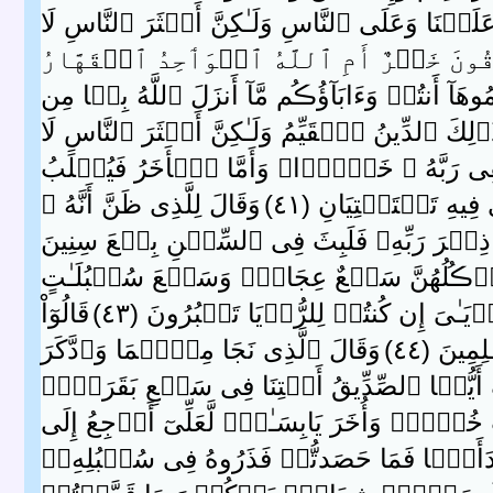
ۡنَا وَعَلَى ٱلنَّاسِ وَلَـٰكِنَّ أَڪۡثَرَ ٱلنَّاسِ لَا
ِقُونَ خَيۡرٌ أَمِ ٱللَّهُ ٱلۡوَٲحِدُ ٱلۡقَهَّارُ
َآ أَنتُمۡ وَءَابَآؤُڪُم مَّآ أَنزَلَ ٱللَّهُ بِہَا مِن
ۚ ذَٲلِكَ ٱلدِّينُ ٱلۡقَيِّمُ وَلَـٰكِنَّ أَڪۡثَرَ ٱلنَّاسِ لَا
سۡقِى رَبَّهُ ۥ خَمۡرً۬ا‌ۖ وَأَمَّا ٱلۡأَخَرُ فَيُصۡلَبُ
تَسۡتَفۡتِيَانِ ( ٤١ )
وَقَالَ لِلَّذِى ظَنَّ أَنَّهُ ۥ
ِڪۡرَ رَبِّهِۦ فَلَبِثَ فِى ٱلسِّجۡنِ بِضۡعَ سِنِينَ
َأۡڪُلُهُنَّ سَبۡعٌ عِجَافٌ۬ وَسَبۡعَ سُنۢبُلَـٰتٍ
ٰىَ إِن كُنتُمۡ لِلرُّءۡيَا تَعۡبُرُونَ ( ٤٣ )
قَالُوٓاْ
نَ ( ٤٤ )
وَقَالَ ٱلَّذِى نَجَا مِنۡہُمَا وَٱدَّكَرَ
أَيُّہَا ٱلصِّدِّيقُ أَفۡتِنَا فِى سَبۡعِ بَقَرَٲتٍ۬
رٍ۬ وَأُخَرَ يَابِسَـٰتٍ۬ لَّعَلِّىٓ أَرۡجِعُ إِلَى
َأَبً۬ا فَمَا حَصَدتُّمۡ فَذَرُوهُ فِى سُنۢبُلِهِۦۤ