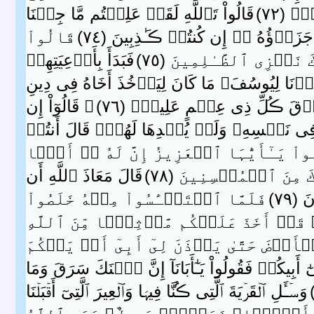
( ٧٢ )
قَالُواْ تَٱللَّهِ لَقَدۡ عَلِمۡتُم مَّا جِئۡنَا
 جَزَٲٓؤُهُ ۥۤ إِن كُنتُمۡ ڪَـٰذِبِينَ ( ٧٤ )
قَالُواْ
نَجۡزِى ٱلظَّـٰلِمِينَ ( ٧٥ )
فَبَدَأَ بِأَوۡعِيَتِهِمۡ
ِدۡنَا لِيُوسُفَ‌ۖ مَا كَانَ لِيَأۡخُذَ أَخَاهُ فِى دِينِ
فَوۡقَ ڪُلِّ ذِى عِلۡمٍ عَلِيمٌ۬ ( ٧٦ )
۞ قَالُوٓاْ إِن
ى نَفۡسِهِۦ وَلَمۡ يُبۡدِهَا لَهُمۡ‌ۚ قَالَ أَنتُمۡ
واْ يَـٰٓأَيُّہَا ٱلۡعَزِيزُ إِنَّ لَهُ ۥۤ أَبً۬ا
نَ ٱلۡمُحۡسِنِينَ ( ٧٨ )
قَالَ مَعَاذَ ٱللَّهِ أَن
 ٧٩ )
فَلَمَّا ٱسۡتَيۡـَٔسُواْ مِنۡهُ خَلَصُواْ
 قَدۡ أَخَذَ عَلَيۡكُم مَّوۡثِقً۬ا مِّنَ ٱللَّهِ
َرۡضَ حَتَّىٰ يَأۡذَنَ لِىٓ أَبِىٓ أَوۡ يَحۡكُمَ
 أَبِيكُمۡ فَقُولُواْ يَـٰٓأَبَانَآ إِنَّ ٱبۡنَكَ سَرَقَ وَمَا
وَسۡـَٔلِ ٱلۡقَرۡيَةَ ٱلَّتِى ڪُنَّا فِيہَا وَٱلۡعِيرَ ٱلَّتِىٓ أَقۡبَلۡنَا