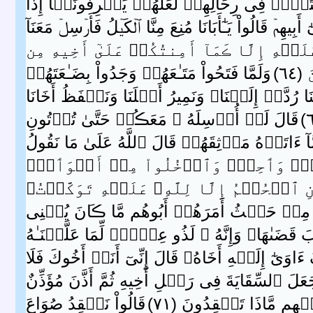
عَتَہُمۡ فِى رِحَالِهِمۡ لَعَلَّهُمۡ يَعۡرِفُونَہَآ إِذَا
ٓ أَبِيهِمۡ قَالُواْ يَـٰٓأَبَانَا مُنِعَ مِنَّا ٱلۡكَيۡلُ فَأَرۡسِلۡ مَعَنَآ
يۡهِ إِلَّا ڪَمَآ أَمِنتُكُمۡ عَلَىٰٓ أَخِيهِ مِن
 )
وَلَمَّا فَتَحُواْ مَتَـٰعَهُمۡ وَجَدُواْ بِضَـٰعَتَهُمۡ
َا رُدَّتۡ إِلَيۡنَا‌ۖ وَنَمِيرُ أَهۡلَنَا وَنَحۡفَظُ أَخَانَا
قَالَ لَنۡ أُرۡسِلَهُ ۥ مَعَڪُمۡ حَتَّىٰ تُؤۡتُونِ
َّآ ءَاتَوۡهُ مَوۡثِقَهُمۡ قَالَ ٱللَّهُ عَلَىٰ مَا نَقُولُ
بَابٍ۬ وَٲحِدٍ۬ وَٱدۡخُلُواْ مِنۡ أَبۡوَٲبٍ۬
ِ ٱلۡحُكۡمُ إِلَّا لِلَّهِ‌ۖ عَلَيۡهِ تَوَكَّلۡتُ‌ۖ
ُواْ مِنۡ حَيۡثُ أَمَرَهُمۡ أَبُوهُم مَّا ڪَانَ يُغۡنِى
ٮٰهَا‌ۚ وَإِنَّهُ ۥ لَذُو عِلۡمٍ۬ لِّمَا عَلَّمۡنَـٰهُ
 ءَاوَىٰٓ إِلَيۡهِ أَخَاهُ‌ۖ قَالَ إِنِّىٓ أَنَا۟ أَخُوكَ فَلَا
َعَلَ ٱلسِّقَايَةَ فِى رَحۡلِ أَخِيهِ ثُمَّ أَذَّنَ مُؤَذِّنٌ
يۡهِم مَّاذَا تَفۡقِدُونَ ( ٧١ )
قَالُواْ نَفۡقِدُ صُوَاعَ