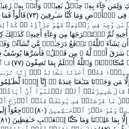
وَلِمَن جَآءَ بِهِۦ حِمۡلُ بَعِيرٍ۬ وَأَنَا۟ بِهِۦ زَعِيمٌ۬ 
فِى ٱلۡأَرۡضِ وَمَا كُنَّا سَـٰرِقِينَ ( ٧٣ )
قَالُواْ فَمَا
ۥ مَن وُجِدَ فِى رَحۡلِهِۦ فَهُوَ جَزَٲٓؤُهُ ۥ‌ۚ كَذَٲلِكَ 
أَخِيهِ ثُمَّ ٱسۡتَخۡرَجَهَا مِن وِعَآءِ أَخِيهِ‌ۚ كَذَٲلِكَ ك
 أَن يَشَآءَ ٱللَّهُ‌ۚ نَرۡفَعُ دَرَجَـٰتٍ۬ مَّن نَّشَآءُ‌ۗ وَ
سَرَقَ أَخٌ۬ لَّهُ ۥ مِن قَبۡلُ‌ۚ فَأَسَرَّهَا يُوسُفُ فِ
ڪَانً۬ا‌ۖ وَٱللَّهُ أَعۡلَمُ بِمَا تَصِفُونَ ( ٧٧ )
قَالُ
ً۬ا فَخُذۡ أَحَدَنَا مَڪَانَهُ ۥۤ‌ۖ إِنَّا نَرَٮٰكَ مِ
َّا مَن وَجَدۡنَا مَتَـٰعَنَا عِندَهُ ۥۤ إِنَّآ إِذً۬ا لَّظَـٰلِمُونَ (
َالَ ڪَبِيرُهُمۡ أَلَمۡ تَعۡلَمُوٓاْ أَنَّ أَبَاكُمۡ
بۡلُ مَا فَرَّطتُمۡ فِى يُوسُفَ‌ۖ فَلَنۡ أَبۡرَحَ ٱلۡأ
ى‌ۖ وَهُوَ خَيۡرُ ٱلۡحَـٰكِمِينَ ( ٨٠ )
ٱرۡجِعُوٓاْ إِلَىٰٓ
َّا بِمَا عَلِمۡنَا وَمَا ڪُنَّا لِلۡغَيۡبِ حَـٰفِظِينَ ( ٨١ )