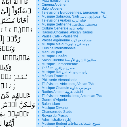
عَنۡهُ أَبَاهُ وَإِن
Plats traditionnels
Cinéma Algérien
Salon Algérie
ٱنقَلَبُوٓاْ إِلَى
Télévisions Européennes, European TVs
Musique Sahraoui, Naili غناء صحراوي، نايلي
أَخَانَا نَڪۡتَلۡ و
Télévisions Arabes قناة عربية
Musique Sétifienne موسيقى سطايفي
قَبۡلُ‌ۖ فَٱللَّ
Culture Générale ثقافة عامة
Radios Africaines, African Radios
Pause Café - Pausé thé
رُدَّتۡ إِلَ
Presse Algérienne صحافة جزائرية
Musique Malouf موسيقى مالوف
وَنَزۡد
Cuisine internationale
Menu du jour
مَوۡثِقً۬ا مِّنَ
Musique Chaâbi
Salon Oriental صالون الشرق الأوسط
Musique Tlemcenienne
وَكِيلٌ۬
Théâtre مسرح جزائري
Musique Rai راي سيدي بلعباس
مُّتَفَرِّقَة
Médias Français
Pâtisserie Viennoiserie
وَعَلَيۡ
Télévisions Africaines, African TVs
Musique Chaouie موسيقى شاوية
Radios Arabes اذاعات عربية
عَنۡهُم مِّنَ ٱ
Télévisions Américaines, American TVs
Guerre d'Algérie
وَلَـٰكِنَّ أَڪۡثَرَ 
Salon Islam
Musique Diwane
Chansons de Stade
تَبۡتَٮِٕسۡ بِمَا
Revue de Presse
Administration إدارة
أَيَّتُهَ
Musique Bédoui شيوخ، شيخات، مداحات