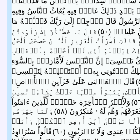
ِكَ سَبۡعٌ۬ شِدَادٌ۬ يَأۡكُلۡنَ مَا قَدَّمۡتُمۡ
ۢ بَعۡدِ ذَٲلِكَ عَامٌ۬ فِيهِ يُغَاثُ ٱلنَّاسُ وَفِيهِ
لرَّسُولُ قَالَ ٱرۡجِعۡ إِلَىٰ رَبِّكَ فَسۡـَٔلۡهُ مَا
َلِيمٌ۬ ( ٥٠ )
قَالَ مَا خَطۡبُكُنَّ إِذۡ رَٲوَدتُّنَّ
۬‌ۚ قَالَتِ ٱمۡرَأَتُ ٱلۡعَزِيزِ ٱلۡـَٔـٰنَ حَصۡحَصَ ٱلۡحَقُّ
ِكَ لِيَعۡلَمَ أَنِّى لَمۡ أَخُنۡهُ بِٱلۡغَيۡبِ
رِّئُ نَفۡسِىٓ‌ۚ إِنَّ ٱلنَّفۡسَ لَأَمَّارَةُۢ بِٱلسُّوٓءِ
لِكُ ٱئۡتُونِى بِهِۦۤ أَسۡتَخۡلِصۡهُ لِنَفۡسِى‌ۖ
قَالَ ٱجۡعَلۡنِى عَلَىٰ خَزَآٮِٕنِ ٱلۡأَرۡضِ‌ۖ
َرۡضِ يَتَبَوَّأُ مِنۡہَا حَيۡثُ يَشَآءُ‌ۚ نُصِيبُ
وَلَأَجۡرُ ٱلۡأَخِرَةِ خَيۡرٌ۬ لِّلَّذِينَ ءَامَنُواْ
رَفَهُمۡ وَهُمۡ لَهُ ۥ مُنكِرُونَ ( ٥٨ )
وَلَمَّا جَهَّزَهُم
َلَا تَرَوۡنَ أَنِّىٓ أُوفِى ٱلۡكَيۡلَ وَأَنَا۟
ُمۡ عِندِى وَلَا تَقۡرَبُونِ ( ٦٠ )
قَالُواْ سَنُرَٲوِدُ