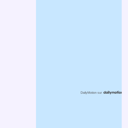
DailyMotion
sur