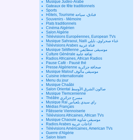
Musique Judéo-Arabe
Gateaux de fête traditionnels
Sports
Hôtels, Tourisme فنادق، سياحة
Souvenirs - Mémoire
Plats traditionnels
Cinéma Algérien
Salon Algérie
Télévisions Européennes, European TVs
Musique Sahraoui, Naili غناء صحراوي، نايلي
Télévisions Arabes قناة عربية
Musique Sétifienne موسيقى سطايفي
Culture Générale ثقافة عامة
Radios Africaines, African Radios
Pause Café - Pausé thé
Presse Algérienne صحافة جزائرية
Musique Malouf موسيقى مالوف
Cuisine internationale
Menu du jour
Musique Chaâbi
Salon Oriental صالون الشرق الأوسط
Musique Tlemcenienne
Théâtre مسرح جزائري
Musique Rai راي سيدي بلعباس
Médias Français
Pâtisserie Viennoiserie
Télévisions Africaines, African TVs
Musique Chaouie موسيقى شاوية
Radios Arabes اذاعات عربية
Télévisions Américaines, American TVs
Guerre d'Algérie
Salon Islam