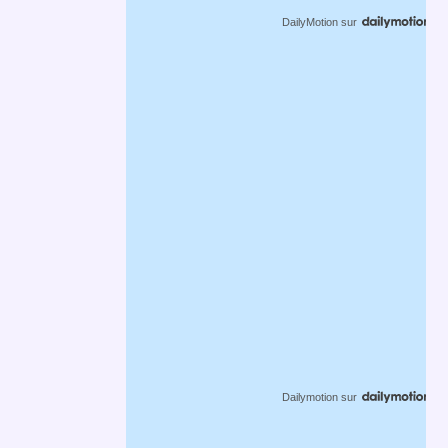
DailyMotion
sur
Dailymotion
sur