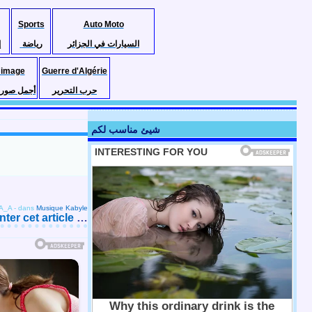
Sports
Auto Moto
السيارات في الجزائر
رياضة
إ
 image
Guerre d'Algérie
حرب التحرير
أجمل صور ا
شيئ مناسب لكم
_A_A
-
dans
Musique Kabyle
er cet article
…