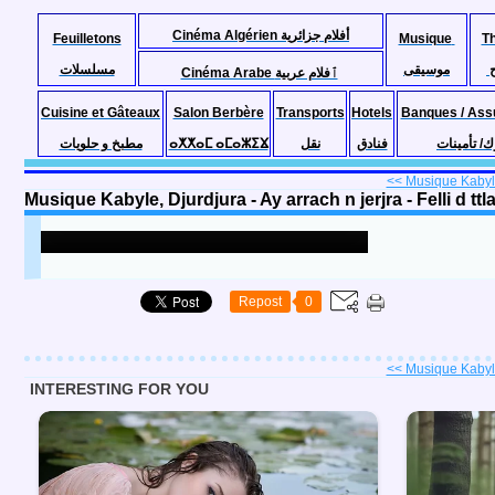
Cinéma Algérien أفلام جزائرية
Feuilletons
Musique
T
موسيقى
مسلسلات
Cinéma Arabe ٱفلام عربية
Cuisine et Gâteaux
Salon Berbère
Transports
Hotels
Banques / Ass
مطبخ و حلويات
ⴰⵅⵅⴰⵎ ⴰⵎⴰⵣⵉⴴ
نقل
فنادق
ك/ تأمينات
<< Musique Kabyle
Musique Kabyle, Djurdjura - Ay arrach n jerjra - Felli d tt
Repost
0
<< Musique Kabyle