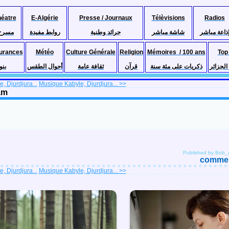
héatre
E-Algérie
Presse / Journaux
Télèvisions
Radios
ذاعة مباشر
شاشة مباشر
جرائد وطنية
روابط مفيدة
مسرح
urances
Météo
Culture Générale
Religion
Mémoires / 100 ans
Top
لجزائر
ذكريات على مئة سنة
قرآن
ثقافة عامة
أحوال الطقس
بنو
, Djurdjura...
Musique Kabyle, Djurdjura... >>
lam
Published by Bob
comment
, Djurdjura...
Musique Kabyle, Djurdjura... >>