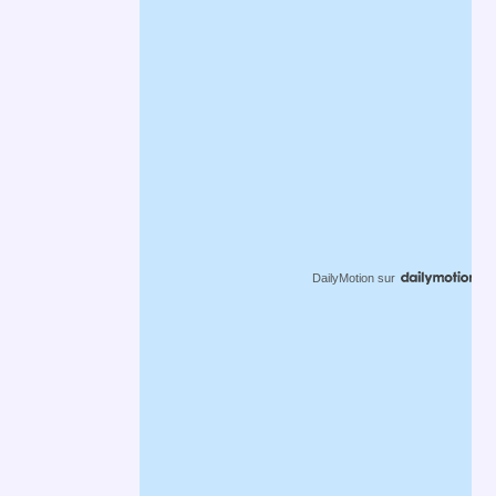
DailyMotion
sur