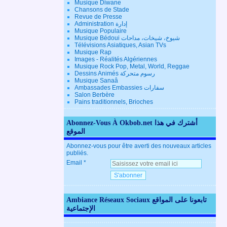
Musique Diwane
Chansons de Stade
Revue de Presse
Administration إدارة
Musique Populaire
Musique Bédoui شيوخ، شيخات، مداحات
Télévisions Asiatiques, Asian TVs
Musique Rap
Images - Réalités Algériennes
Musique Rock Pop, Metal, World, Reggae
Dessins Animés رسوم متحركة
Musique Sanaâ
Ambassades Embassies سفارات
Salon Berbère
Pains traditionnels, Brioches
Abonnez-Vous À Okbob.net أشترك في هذا
الموقع
Abonnez-vous pour être averti des nouveaux articles
publiés.
Email
Ambiance Réseaux Sociaux تابعونا على المواقع
الإجتماعية