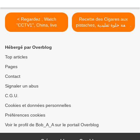
< Regardez , Watch
Recette des Cigares aux
"CCTV1", China, live
pistaches, وصفة حلوة تقليدية
جزائرية، سجائر بالفستق >
Hébergé par Overblog
Top articles
Pages
Contact
Signaler un abus
C.G.U.
Cookies et données personnelles
Préférences cookies
Voir le profil de Bob_A_A sur le portail Overblog