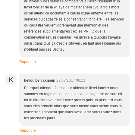
au niveaux des services compétents a l’établissement d'un
livret foncier de la wilaya de mostaganem ; voila trois mois
qu'on attend ce document a cause d'une entente entre les
services du cadastre et la conservation foncière . les services
du cadastre veulent dorénavant une mention et des
références supplémentaires ( ex les PR.....) que la
conservation refuse d'ajouter , vu qu'elle a toujours travaillé
ainsi ; dans tous ça c'est le citoyen , en tant que Homme qui
n'obtient pas ses Droits .
Répondre
K
kellou ben aknoun
29/03/2017 06:13
Pourquoi attendre 2 ans pour obtenir le livret foncier nous
sommes en regle en tout point de vue et legaliste de surc oit
mr le directeur vous me l avez promis puis un plus tard vous
vous etes retracte alors que vous meme vous meme vous m
aviez dit du moment que vous avez l acte vous l aurez dans
les prochains jours
Répondre