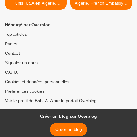
unis, USA en Algérie,
Algérie, French Embassy in
American Embassy in
Algeria, موقع سفارة فرنسا
بالجزائر >
Algeria سفارة الولايات التحدة
الأمريكية بالجزائر
Hébergé par Overblog
Top articles
Pages
Contact
Signaler un abus
C.G.U.
Cookies et données personnelles
Préférences cookies
Voir le profil de Bob_A_A sur le portail Overblog
Créer un blog sur Overblog
Créer un blog