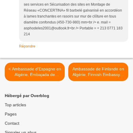
ses services en Sécurisation des sites en Montage de
Réseau «CONCERTINA» fil barbelé galvanisé en accordéon
à lames tranchantes en rasoirs sur mur de clôture en tous
diamètre confondus (450-730-980) mm<br /> e. mail =
asphodeles2001@outlook.fr<br /> Portable = + 213 0771 183
214
Répondre
< Ambassade d'Espagne en
Ambassade de Finlande en
Algérie, Embajada de
Algérie, Finnish Embassy in
Algeria سفارة فنلندا بالجزائر
España en ARGEL سفارة
اسبانيا بالجزائر
>
Hébergé par Overblog
Top articles
Pages
Contact
Signaler un abus