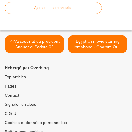
Ajouter un commentaire
< l'Assassinat du président
Egyptian movie starring
Anouar el Sadate 02
ismahane - Gharam Oua
Intiqam - غرام و انتقام ـ
ـنسخة كاملة بطولة اسمهان >
Hébergé par Overblog
Top articles
Pages
Contact
Signaler un abus
C.G.U.
Cookies et données personnelles
Préférences cookies