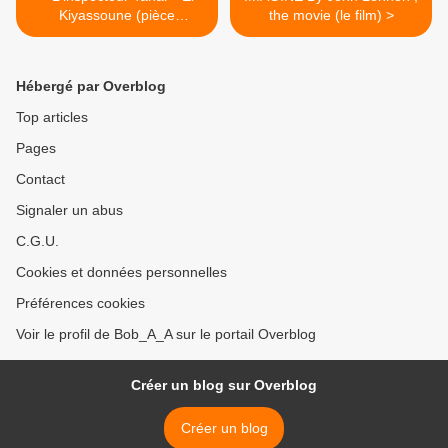
Kiyassoune (pièce
the movie (le film) >
théâtrale) مسرحية
"الكياسون" مع المفتش الطاهر
Hébergé par Overblog
Top articles
Pages
Contact
Signaler un abus
C.G.U.
Cookies et données personnelles
Préférences cookies
Voir le profil de Bob_A_A sur le portail Overblog
Créer un blog sur Overblog
Créer un blog