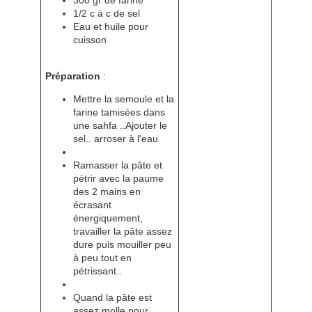
300 gr de farine
1/2 c à c de sel
Eau et huile pour
cuisson
Préparation
:
Mettre la semoule et la
farine tamisées dans
une sahfa ..Ajouter le
sel.. arroser à l'eau
Ramasser la pâte et
pétrir avec la paume
des 2 mains en
écrasant
énergiquement,
travailler la pâte assez
dure puis mouiller peu
à peu tout en
pétrissant..
Quand la pâte est
assez molle pour