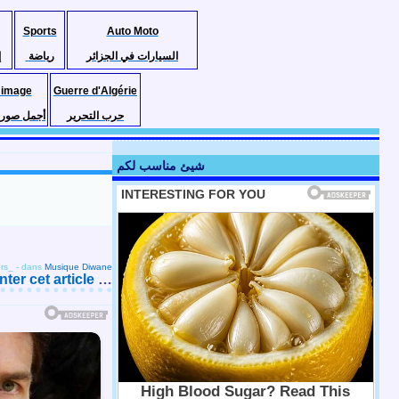
Sports
Auto Moto
السيارات في الجزائر
رياضة
إ
 image
Guerre d'Algérie
حرب التحرير
أجمل صور ا
شيئ مناسب لكم
rs_
-
dans
Musique Diwane
er cet article
…