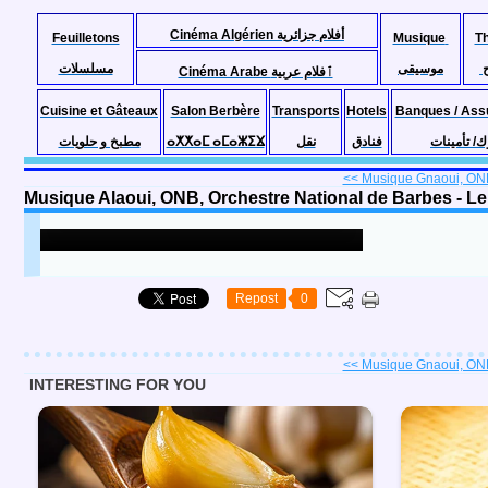
Cinéma Algérien أفلام جزائرية
Feuilletons
Musique
T
موسيقى
مسلسلات
Cinéma Arabe ٱفلام عربية
Cuisine et Gâteaux
Salon Berbère
Transports
Hotels
Banques / Ass
مطبخ و حلويات
ⴰⵅⵅⴰⵎ ⴰⵎⴰⵣⵉⴴ
نقل
فنادق
ك/ تأمينات
<< Musique Gnaoui, ONB,
Repost
0
<< Musique Gnaoui, ONB,