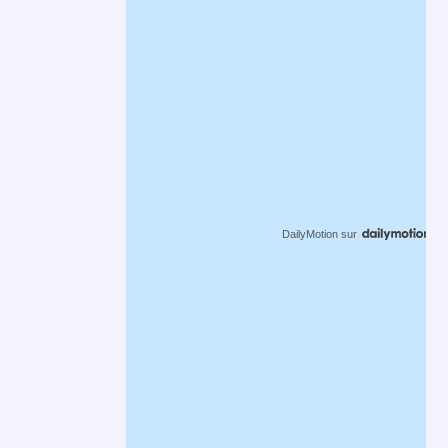
DailyMotion
sur