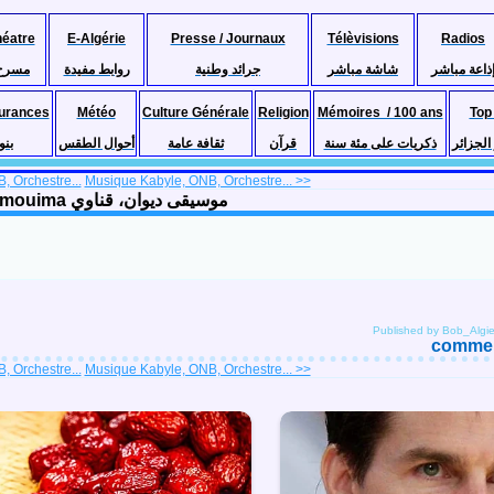
héatre
E-Algérie
Presse / Journaux
Télèvisions
Radios
ذاعة مباشر
شاشة مباشر
جرائد وطنية
روابط مفيدة
مسرح
urances
Météo
Culture Générale
Religion
Mémoires / 100 ans
Top
لجزائر
ذكريات على مئة سنة
قرآن
ثقافة عامة
أحوال الطقس
بنو
 Orchestre...
Musique Kabyle, ONB, Orchestre... >>
Musique Alaoui, ONB, Orchestre National de Barbes - Lemouima موسيقى ديوان، قناوي
Published by Bob_Algie
comment
 Orchestre...
Musique Kabyle, ONB, Orchestre... >>