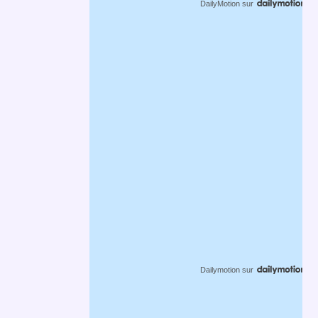
DailyMotion
sur
Dailymotion
sur