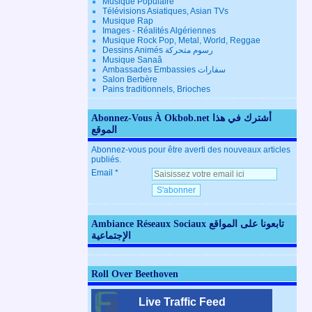
Musique Populaire
Télévisions Asiatiques, Asian TVs
Musique Rap
Images - Réalités Algériennes
Musique Rock Pop, Metal, World, Reggae
Dessins Animés رسوم متحركة
Musique Sanaâ
Ambassades Embassies سفارات
Salon Berbère
Pains traditionnels, Brioches
Abonnez-Vous À Okbob.net أشترك في هذا
الموقع
Abonnez-vous pour être averti des nouveaux articles
publiés.
Email
Ambiance Réseaux Sociaux تابعونا على المواقع
الإجتماعية
Roll Over Beethoven
Live Traffic Feed