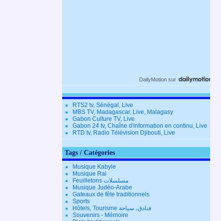
DailyMotion
sur
RTS2 tv, Sénégal, Live
MBS TV, Madagascar, Live, Malagasy
Gabon Culture TV, Live
Gabon 24 tv, Chaîne d'information en continu, Live
RTD tv, Radio Télévision Djibouti, Live
Tags / Catégories
Musique Kabyle
Musique Rai
Feuilletons مسلسلات
Musique Judéo-Arabe
Gateaux de fête traditionnels
Sports
Hôtels, Tourisme فنادق، سياحة
Souvenirs - Mémoire