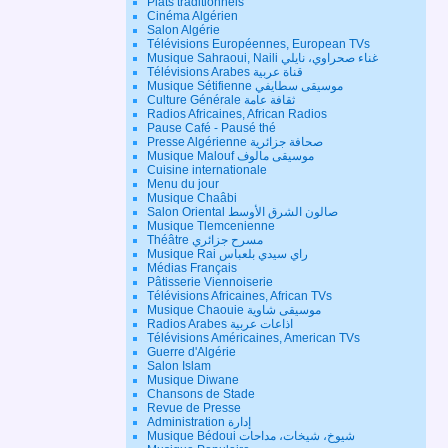
Plats traditionnels
Cinéma Algérien
Salon Algérie
Télévisions Européennes, European TVs
Musique Sahraoui, Naili غناء صحراوي، نايلي
Télévisions Arabes قناة عربية
Musique Sétifienne موسيقى سطايفي
Culture Générale ثقافة عامة
Radios Africaines, African Radios
Pause Café - Pausé thé
Presse Algérienne صحافة جزائرية
Musique Malouf موسيقى مالوف
Cuisine internationale
Menu du jour
Musique Chaâbi
Salon Oriental صالون الشرق الأوسط
Musique Tlemcenienne
Théâtre مسرح جزائري
Musique Rai راي سيدي بلعباس
Médias Français
Pâtisserie Viennoiserie
Télévisions Africaines, African TVs
Musique Chaouie موسيقى شاوية
Radios Arabes اذاعات عربية
Télévisions Américaines, American TVs
Guerre d'Algérie
Salon Islam
Musique Diwane
Chansons de Stade
Revue de Presse
Administration إدارة
Musique Bédoui شيوخ، شيخات، مداحات