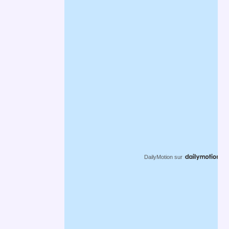
DailyMotion
sur