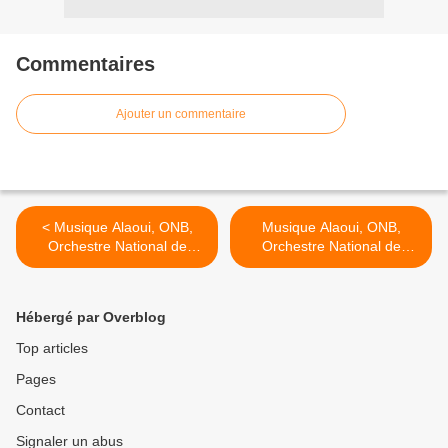
Commentaires
Ajouter un commentaire
< Musique Alaoui, ONB,
Musique Alaoui, ONB,
Orchestre National de
Orchestre National de
Barbes - intro موسيقى
Barbes - Lemouima
موسيقى ديوان، قناوي >
ديوان، قناوي
Hébergé par Overblog
Top articles
Pages
Contact
Signaler un abus