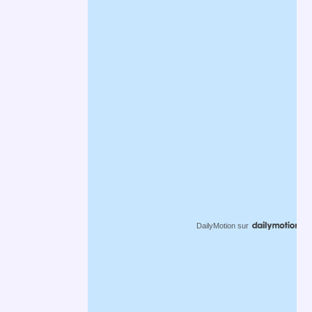
DailyMotion
sur