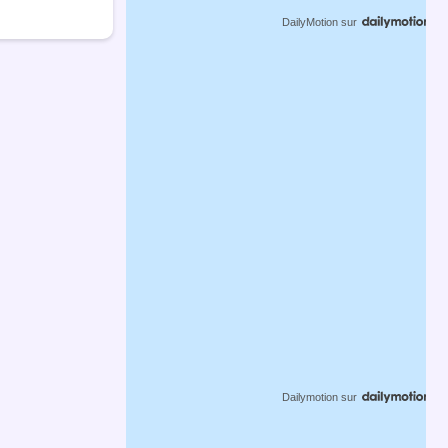
DailyMotion
sur
Dailymotion
sur