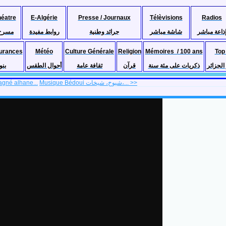
héatre
E-Algérie
Presse / Journaux
Télèvisions
Radios
ذاعة مباشر
شاشة مباشر
جرائد وطنية
روابط مفيدة
مسرح
urances
Météo
Culture Générale
Religion
Mémoires / 100 ans
Top
لجزائر
ذكريات على مئة سنة
قرآن
ثقافة عامة
أحوال الطقس
بنو
agné alhane...
Musique Bédoui شيوخ، شيخات،... >>