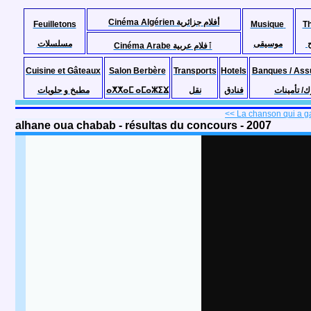
Cinéma Algérien أفلام جزائرية
Feuilletons
Musique
T
موسيقى
مسلسلات
Cinéma Arabe ٱفلام عربية
Cuisine et Gâteaux
Salon Berbère
Transports
Hotels
Banques / Ass
مطبخ و حلويات
ⴰⵅⵅⴰⵎ ⴰⵎⴰⵣⵉⴴ
نقل
فنادق
ك/ تأمينات
<< La chanson qui a g
alhane oua chabab - résultas du concours - 2007