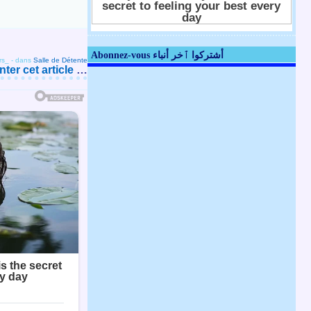
Abonnez-vous أشتركوا ٱخر أنباء
rs_
-
dans
Salle de Détente
er cet article
…