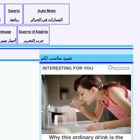
Sports
Auto Moto
السيارات في الجزائر
رياضة
إ
 image
Guerre d'Algérie
حرب التحرير
أجمل صور ا
شيئ مناسب لكم