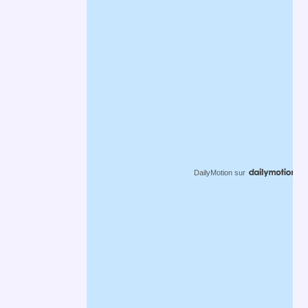
DailyMotion
sur