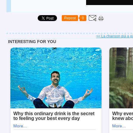
Repost
0
<< La chanson qui a g