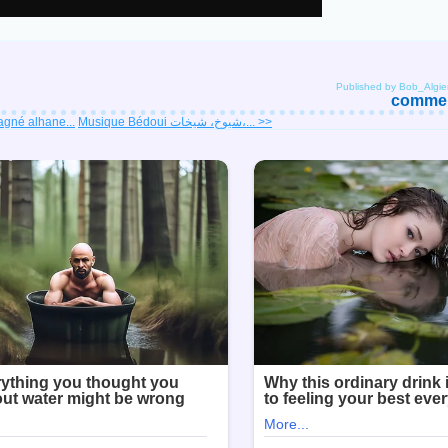
Published by Bob_Algie
comment
agné alhane...
Musique Bédoui شيوخ، شيخات،... >>