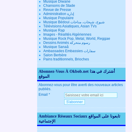
Musique Diwane
Chansons de Stade
Revue de Presse
Administration إدارة
Musique Populaire
Musique Bédoui شيوخ، شيخات، مداحات
Télévisions Asiatiques, Asian TVs
Musique Rap
Images - Réalités Algériennes
Musique Rock Pop, Metal, World, Reggae
Dessins Animés رسوم متحركة
Musique Sanaâ
Ambassades Embassies سفارات
Salon Berbère
Pains traditionnels, Brioches
Abonnez-Vous À Okbob.net أشترك في هذا
الموقع
Abonnez-vous pour être averti des nouveaux articles
publiés.
Email
Ambiance Réseaux Sociaux تابعونا على المواقع
الإجتماعية