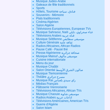
Musique Judéo-Arabe
Gateaux de fête traditionnels
Sports
Hôtels, Tourisme فنادق، سياحة
Souvenirs - Mémoire
Plats traditionnels
Cinéma Algérien
Salon Algérie
Télévisions Européennes, European TVs
Musique Sahraoui, Naili غناء صحراوي، نايلي
Télévisions Arabes قناة عربية
Musique Sétifienne موسيقى سطايفي
Culture Générale ثقافة عامة
Radios Africaines, African Radios
Pause Café - Pausé thé
Presse Algérienne صحافة جزائرية
Musique Malouf موسيقى مالوف
Cuisine internationale
Menu du jour
Musique Chaâbi
Salon Oriental صالون الشرق الأوسط
Musique Tlemcenienne
Théâtre مسرح جزائري
Musique Rai راي سيدي بلعباس
Médias Français
Pâtisserie Viennoiserie
Télévisions Africaines, African TVs
Musique Chaouie موسيقى شاوية
Radios Arabes اذاعات عربية
Télévisions Américaines, American TVs
Guerre d'Algérie
Salon Islam