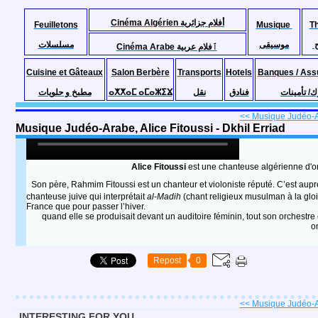
Cinéma Algérien أفلام جزائرية
Feuilletons
Musique
T
موسيقى
مسلسلات
Cinéma Arabe ٱفلام عربية
Cuisine et Gâteaux
Salon Berbère
Transports
Hotels
Banques / Ass
مطبخ و حلويات
ⴰⵅⵅⴰⵎ ⴰⵎⴰⵣⵉⴴ
نقل
فنادق
ك/ تأمينات
<< Musique Judéo-Ar
Musique Judéo-Arabe, Alice Fitoussi - Dkhil Erriad
Alice Fitoussi
est une
chanteuse
algérienne
d'o
Son père, Rahmim Fitoussi est un chanteur et violoniste réputé. C’est auprès
chanteuse juive qui interprétait
al-Madih
(chant religieux musulman à la gloi
France que pour passer l’hiver.
quand elle se produisait devant un auditoire féminin, tout son orchestr
o
Repost
0
<< Musique Judéo-Ar