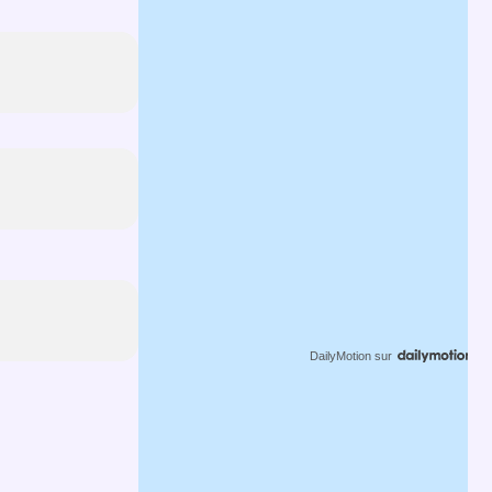
DailyMotion
sur