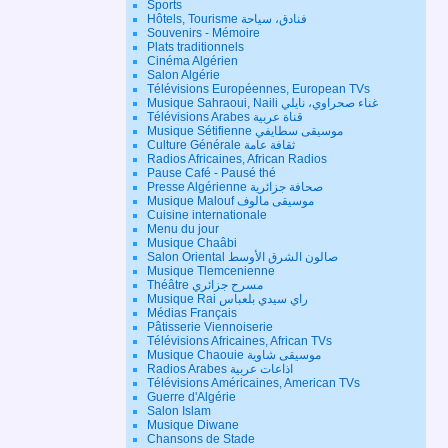
Sports
Hôtels, Tourisme فنادق، سياحة
Souvenirs - Mémoire
Plats traditionnels
Cinéma Algérien
Salon Algérie
Télévisions Européennes, European TVs
Musique Sahraoui, Naili غناء صحراوي، نايلي
Télévisions Arabes قناة عربية
Musique Sétifienne موسيقى سطايفي
Culture Générale ثقافة عامة
Radios Africaines, African Radios
Pause Café - Pausé thé
Presse Algérienne صحافة جزائرية
Musique Malouf موسيقى مالوف
Cuisine internationale
Menu du jour
Musique Chaâbi
Salon Oriental صالون الشرق الأوسط
Musique Tlemcenienne
Théâtre مسرح جزائري
Musique Rai راي سيدي بلعباس
Médias Français
Pâtisserie Viennoiserie
Télévisions Africaines, African TVs
Musique Chaouie موسيقى شاوية
Radios Arabes اذاعات عربية
Télévisions Américaines, American TVs
Guerre d'Algérie
Salon Islam
Musique Diwane
Chansons de Stade