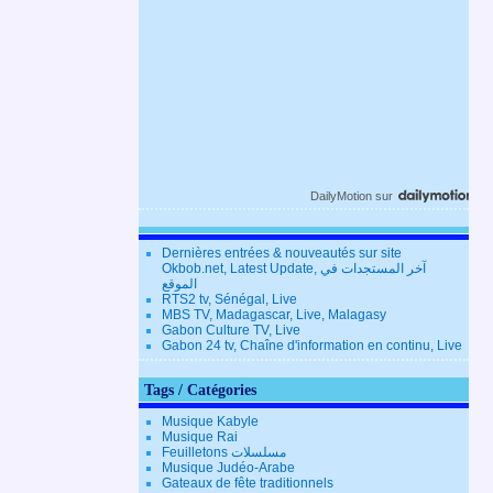
DailyMotion
sur
Dernières entrées & nouveautés sur site
Okbob.net, Latest Update, آخر المستجدات في
الموقع
RTS2 tv, Sénégal, Live
MBS TV, Madagascar, Live, Malagasy
Gabon Culture TV, Live
Gabon 24 tv, Chaîne d'information en continu, Live
Tags / Catégories
Musique Kabyle
Musique Rai
Feuilletons مسلسلات
Musique Judéo-Arabe
Gateaux de fête traditionnels