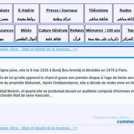
héatre
E-Algérie
Presse / Journaux
Télèvisions
Radios
ذاعة مباشر
شاشة مباشر
جرائد وطنية
روابط مفيدة
مسرح
urances
Météo
Culture Générale
Religion
Mémoires / 100 ans
Top
لجزائر
ذكريات على مئة سنة
قرآن
ثقافة عامة
أحوال الطقس
بنو
abe, Alice...
Stars et géants de la musique... >>
rigine juive, née le 9 mai 1916 à Bordj Bou Arreridj et décédée en 1978 à Paris.
 de lui qu’elle apprend le chant et grave son premier disque à l’age de treize ans, 
re du prophète Mahomet,. Après l'indépendance, elle a décide de rester vivre en Alg
e était féminin, et quand elle se produisait devant un auditoire composé d'hommes 
rchestre était de sexe masculin...
Published by Bob_Algiers_
-
comment
abe, Alice...
Stars et géants de la musique... >>