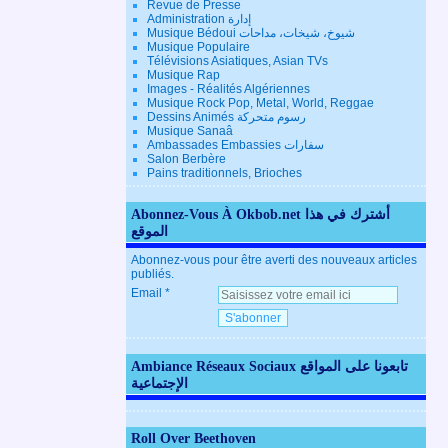
Revue de Presse
Administration إدارة
Musique Bédoui شيوخ، شيخات، مداحات
Musique Populaire
Télévisions Asiatiques, Asian TVs
Musique Rap
Images - Réalités Algériennes
Musique Rock Pop, Metal, World, Reggae
Dessins Animés رسوم متحركة
Musique Sanaâ
Ambassades Embassies سفارات
Salon Berbère
Pains traditionnels, Brioches
Abonnez-Vous À Okbob.net أشترك في هذا
الموقع
Abonnez-vous pour être averti des nouveaux articles
publiés.
Email
Ambiance Réseaux Sociaux تابعونا على المواقع
الإجتماعية
Roll Over Beethoven