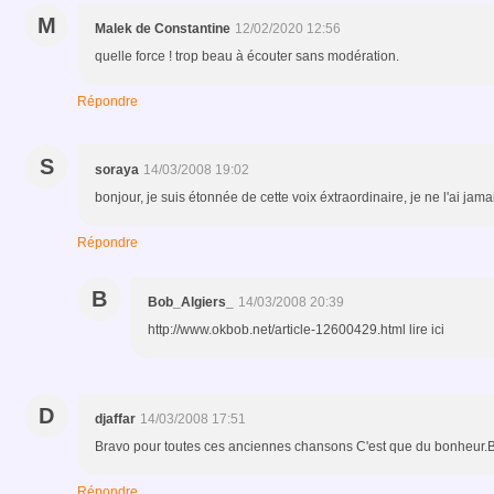
M
Malek de Constantine
12/02/2020 12:56
quelle force ! trop beau à écouter sans modération.
Répondre
S
soraya
14/03/2008 19:02
bonjour, je suis étonnée de cette voix éxtraordinaire, je ne l'ai jam
Répondre
B
Bob_Algiers_
14/03/2008 20:39
http://www.okbob.net/article-12600429.html lire ici
D
djaffar
14/03/2008 17:51
Bravo pour toutes ces anciennes chansons C'est que du bonheur.
Répondre