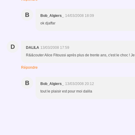
B
Bob_Algiers_
14/03/2008 18:09
ok djaffar
D
DALILA
13/03/2008 17:59
R&&couter Alice Fitoussi après plus de trente ans, c'est le choc ! J
Répondre
B
Bob_Algiers_
13/03/2008 20:12
tout le plaisir est pour moi dalila