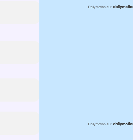
DailyMotion
sur
Dailymotion
sur