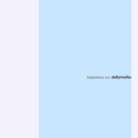
DailyMotion
sur