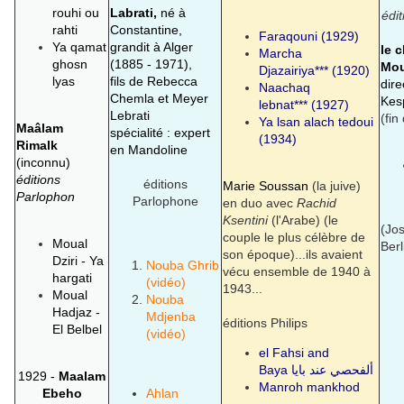
rouhi ou
Labrati,
né à
édi
rahti
Constantine,
Faraqouni
(1929)
Ya qamat
grandit à Alger
le 
Marcha
ghosn
(1885 - 1971),
Mou
Djazairiya
*** (1920)
lyas
fils de Rebecca
dir
Naachaq
Chemla et Meyer
Kes
lebnat
*** (1927)
Lebrati
(fin
Ya lsan alach tedoui
Maâlam
spécialité : expert
(1934)
Rimalk
en Mandoline
(inconnu)
éditions
éditions
Marie Soussan
(la juive)
Parlophon
Parlophone
en duo avec
Rachid
Ksentini
(l'Arabe) (le
(Jo
couple le plus célèbre de
Moual
Berl
son époque)...ils avaient
Dziri - Ya
Nouba Ghrib
vécu ensemble de 1940 à
hargati
(vidéo)
1943...
Moual
Nouba
Hadjaz -
Mdjenba
éditions Philips
El Belbel
(vidéo)
el Fahsi and
Baya
ألفحصي عند بايا
1929 -
Maalam
Manroh mankhod
Ebeho
Ahlan