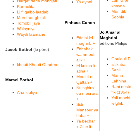
Lamra el
Harqat dana mohdjati
Ya ayani
khayna
Karmelita
Men dik
Li fi galbo laadab
Sobhia
Men fraq ghzali
Pinhass Cohen
Tomobil jaya
Walayniya
Jo Amar al
Waydi laamane
Eddini lel
Maghribi
maghrib +
éditions Philips
Enhabak
Jacob Botbol
(le père)
wa nmout
Goulouli F
alik +
istikhbar
khouti Khouti Ghadroni
El kelma li
Sahli
atiha +
Mama
Moulet el
Marcel Botbol
Lahnina
Qaftan +
Rani nest
Nti sghira
fik (1954)
Ana louliya
ou mesrara
Yali machi
+
lelghib
Sidi
Mansour ya
baba +
Ya bechar
+
Zine li