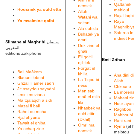
Amri ma
Qaftanek
nensek
Housnek ya ould ettir
mehloul
Allah
Rajal laqb
Watani wa
Ya msalmine qalb
i
Raya
soltani
Maghribiy
Ala ouhida
Saferna le
Bshatek ya
mdinet Fe
omri
Slimane al Maghribi
سليمان
Dek zine el
المغربي
ghali
éditions Zakiphone
Eli qoltili
Emil Zrihan
njiblek
Forgat el
Bali Maâkom
khlila
Ana dini d
Blaouni lebnat
La Tiqou bi
Allah
Ghzali li amer sadri
ness
Chkoune
Jit nsaydou sayadni
Men sab
La moren
Lmini meziana
maâ el mlih
Mahani zi
Ma tqalaqch a sidi
lila
Nour ayan
Mazal fi bali
Nhasbek ya
Raghbou
Rahet ou mchat
ould ettir
Mahboubi
Rjal ahyana
(Dkhil)
Rani rani
Tawalt el ghiba
Omri ma
Ryma
(el 
Ya ochaq zine
nansek
msibtou