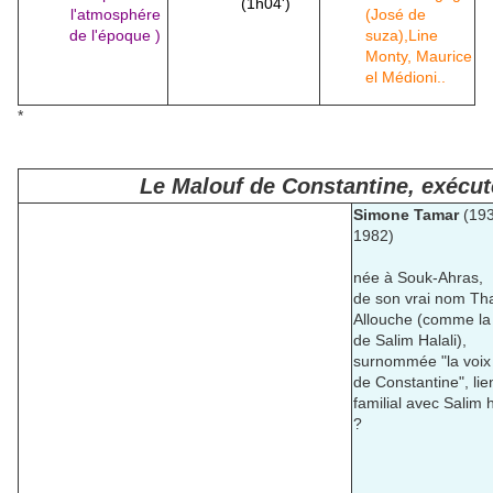
(1h04')
l'atmosphére
(José de
de l'époque )
suza),Line
Monty, Maurice
el Médioni..
*
Le Malouf de Constantine, exécuté
Simone Tamar
(193
1982)
née à Souk-Ahras,
de son vrai nom T
Allouche (comme la
de Salim Halali),
surnommée "la voix 
de Constantine", lie
familial avec Salim h
?