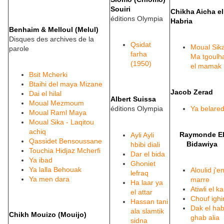
Souiri
Chikha Aicha el
éditions Olympia
Habria
Benhaim & Melloul (Melul)
Disques des archives de la
Qsidat
Moual Sika
parole
farha
Ma tgoulh
(1950)
el mamak
Bsit Mcherki
Btaihi del maya Mizane
Jacob Zerad
Dai el hilal
Albert Suissa
Moual Mezmoum
éditions Olympia
Ya belared
Moual Raml Maya
Moual Sika - Laqitou
achiq
Raymonde E
Ayli Ayli
Qassidet Bensoussane
Bidawiya
hbibi diali
Touchia Hidjaz Mcherfi
Dar el bida
Ya ibad
Ghoniet
Ya lalla Behouak
Aloulid j'en
lefraq
Ya men dara
marre
Ha laar ya
Atiwli el k
el attar
Chouf ighi
Hassan tani
Dak el hab
ala slamtik
Chikh Mouizo (Mouijo)
ghab alia
sidna