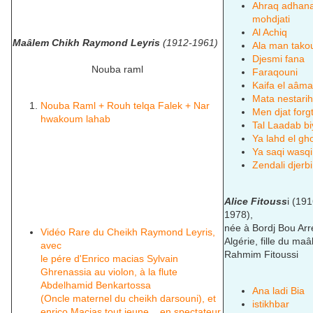
Ahraq adhan
mohdjati
Al Achiq
Maâlem Chikh Raymond Leyris
(1912-1961)
Ala man tako
Djesmi fana
Nouba raml
Faraqouni
Kaifa el aâma
Mata nestari
Nouba Raml + Rouh telqa Falek + Nar
Men djat forg
hwakoum lahab
Tal Laadab bi
Ya lahd el gho
Ya saqi wasqi
Zendali djerbi
Alice Fitouss
i (191
1978),
née à Bordj Bou Arre
Vidéo Rare du Cheikh Raymond Leyris,
Algérie, fille du ma
avec
Rahmim Fitoussi
le pére d'Enrico macias Sylvain
Ghrenassia au violon, à la flute
Abdelhamid Benkartossa
Ana ladi Bia
(Oncle maternel du cheikh darsouni), et
istikhbar
enrico Macias tout jeune ...en spectateur