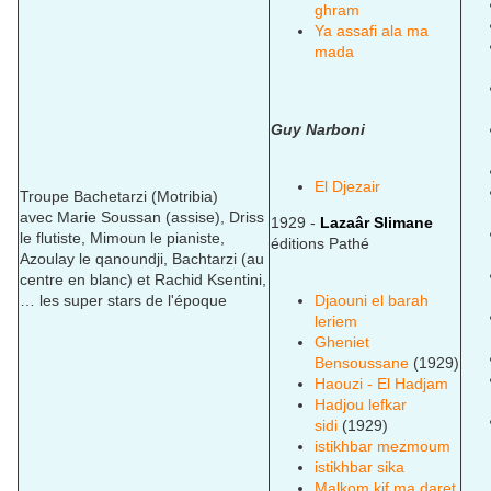
ghram
Ya assafi ala ma
mada
Guy Narboni
El Djezair
Troupe Bachetarzi (Motribia)
avec
Marie Soussan
(assise), Driss
1929 -
Lazaâr Slimane
le flutiste, Mimoun le pianiste,
éditions Pathé
Azoulay le qanoundji, Bachtarzi (au
centre en blanc) et Rachid Ksentini,
… les super stars de l'époque
Djaouni el barah
leriem
Gheniet
Bensoussane
(1929)
Haouzi - El Hadjam
Hadjou lefkar
sidi
(1929)
istikhbar mezmoum
istikhbar sika
Malkom kif ma daret