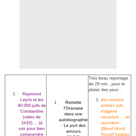
Très beau reportage
de 29 min , pour le
plaisir des yeux ..
Raymond
Leyris et les
des anciens
Reinette
40.000 juifs de
artistes juifs
l'Oranaise
Constantine
d'algérie
dans une
(vidéo de
racontent ....se
autobiographie
1h10).... (à
racontent ..
: Le port des
voir pour bien
(Blond blond,
amours
comprendre
Youcef hagége