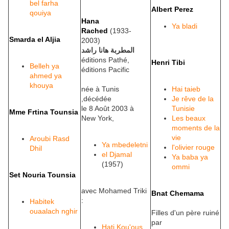
bel farha
Albert Perez
qouiya
Hana
Ya bladi
Rached
(1933-
Smarda el Aljia
2003)
المطربة هانا راشد
éditions Pathé,
Henri Tibi
Belleh ya
éditions Pacific
ahmed ya
khouya
née à Tunis
Hai taieb
,décédée
Je rêve de la
le 8 Août 2003 à
Tunisie
Mme Frtina Tounsia
New York,
Les beaux
moments de la
vie
Aroubi Rasd
Ya mbedeletni
l'olivier rouge
Dhil
el Djamal
Ya baba ya
(1957)
ommi
Set Nouria Tounsia
avec Mohamed Triki
Bnat Chemama
:
Habitek
ouaalach nghir
Filles d'un père ruiné
par
Hati Kou'ous