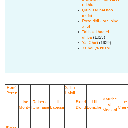
rekhfa
Qalbi sar bel hob
mefni
Rasd dhil - rani bine
afrah
Tal bsidi had el
ghiba
(1929)
Yal Ghali
(1929)
Ya bouya kirani
René
Salim
Perez
Halali
Maurice
Line
Reinette
Lili
Blond
Lili
Luc
el
Monty
l'Oranaise
Labassi
Blond
Boniche
Cherk
Medioni
Enrico