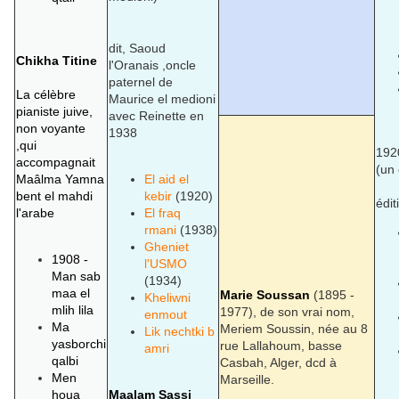
dit, Saoud
Chikha Titine
l'Oranais ,oncle
paternel de
La célèbre
Maurice el medioni
pianiste juive,
avec Reinette en
non voyante
1938
,qui
192
accompagnait
(un 
Maâlma Yamna
El aid el
bent el mahdi
kebir
(1920)
édit
l'arabe
El fraq
rmani
(1938)
Gheniet
1908 -
l'USMO
Man sab
(1934)
maa el
Marie Soussan
(1895 -
Kheliwni
mlih lila
1977), de son vrai nom,
enmout
Ma
Meriem Soussin, née au 8
Lik nechtki b
yasborchi
rue Lallahoum, basse
amri
qalbi
Casbah, Alger, dcd à
Men
Marseille.
houa
Maalam Sassi