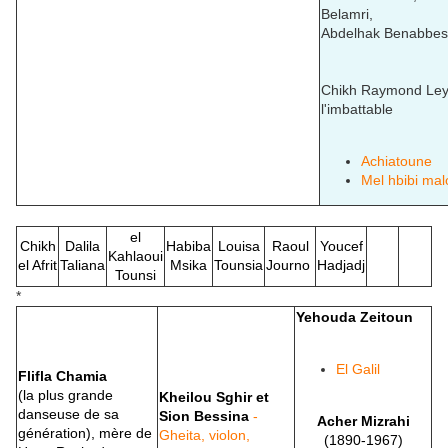
Belamri,
Abdelhak Benabbes
Chikh Raymond Ley
l'imbattable
Achiatoune
Mel hbibi mal
el
Chikh
Dalila
Habiba
Louisa
Raoul
Youcef
Kahlaoui
el Afrit
Taliana
Msika
Tounsia
Journo
Hadjadj
Tounsi
*
Yehouda Zeitoun
El Galil
Flifla Chamia
(la plus grande
Kheilou Sghir et
danseuse de sa
Sion Bessina
-
Acher Mizrahi
génération), mère de
Gheita, violon,
(1890-1967)