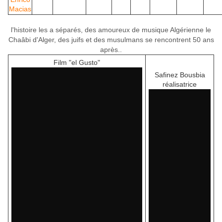
Macias
l'histoire les a séparés, des amoureux de musique Algérienne le
Chaâbi d'Alger, des juifs et des musulmans se rencontrent 50 ans
après..
Film "el Gusto"
Safinez Bousbia
réalisatrice