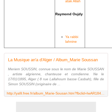
atak Allah
Raymond Oujdy
Ya rabbi
lahnine
La Musique an'a d'Alger / Album_Marie Soussan
Meriem SOUSSIN, connue sous le nom de Marie SOUSSAN
, artiste algrienne, chanteuse et comdienne. Ne le
17/01/1895, Alger ( 8 rue Lallahoum basse Casbah), fille de
Simon SOUSSIN (originaire de ...
http://yafil.free.fr/album_Marie-Sousan.htm?fbclid=IwAR184vHI6um4JLIAW_5_3lhb6wAEsl1_wxhFX8VO8JZjtGyOxRF7DsKZSOg