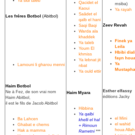
Ya sidi taleb
Qacidet el
msiba)
Kaoui
Ya rayah
Saâdet el
Les fréres Botbol
(Abitbol)
qalb el hani
Zeev Revah
Saqi Baqi
Warda ala
khaddek
Finek ya
Ya taleb
Leila
Youm El
Hbibi dial
khmiss
fayn hou
Ya lebnat jit
Ya
Lamouni li gharou menni
nbat
Mustaph
Ya ould ettir
Haim Botbol
Esther elfassy
Ne à Fez, de son vrai nom
Haim Myara
éditions Jacky
Haim Abitbol,
il est le fils de Jacob Abitbol
Hibbina
Ya qalbi
el Mini
Ba Lahcen
khelli el hal
el wahid
Ghabat e chems
+ Rimoun
houa Allah
Hak a mamma
Rametni
***