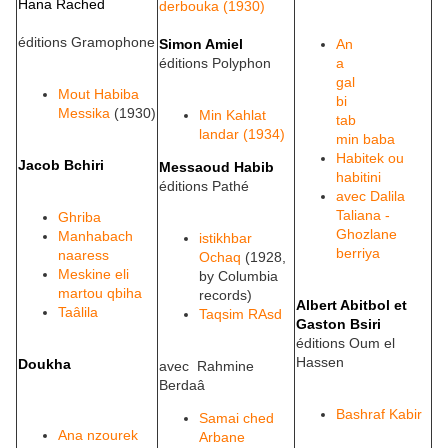
Hana Rached
derbouka (1930)
éditions Gramophone
Simon Amiel
An
éditions Polyphon
a
gal
Mout Habiba
bi
Messika
(1930)
Min Kahlat
tab
landar (1934)
min baba
Habitek ou
Jacob Bchiri
Messaoud Habib
habitini
éditions Pathé
avec Dalila
Taliana -
Ghriba
Ghozlane
Manhabach
istikhbar
berriya
naaress
Ochaq
(1928,
Meskine eli
by Columbia
martou qbiha
records)
Albert Abitbol et
Taâlila
Taqsim RAsd
Gaston Bsiri
éditions Oum el
Hassen
Doukha
avec Rahmine
Berdaâ
Bashraf Kabir
Samai ched
Ana nzourek
Arbane