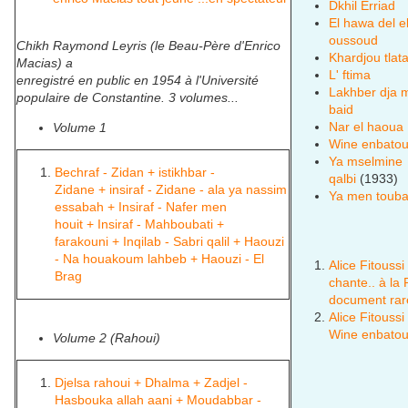
Dkhil Erriad
El hawa del e
oussoud
Chikh Raymond Leyris (le Beau-Père d'Enrico
Khardjou tlat
Macias) a
L' ftima
enregistré en public en 1954 à l'Université
Lakhber dja 
populaire de Constantine. 3 volumes...
baid
Nar el haoua
Volume 1
Wine enbato
Ya mselmine
Bechraf - Zidan + istikhbar -
qalbi
(1933)
Zidane + insiraf - Zidane - ala ya nassim
Ya men touba
essabah + Insiraf - Nafer men
houit + Insiraf - Mahboubati +
farakouni + Inqilab - Sabri qalil + Haouzi
- Na houakoum lahbeb + Haouzi - El
Alice Fitoussi
Brag
chante.. à la
document rar
Alice Fitoussi 
Wine enbato
Volume 2 (Rahoui)
Djelsa rahoui + Dhalma + Zadjel -
Hasbouka allah aani + Moudabbar -