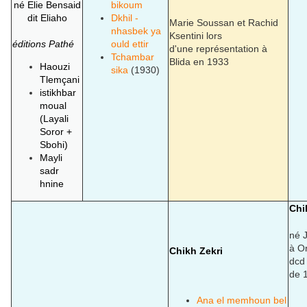
né
Elie Bensaid
bikoum
dit Eliaho
Dkhil -
Marie Soussan et Rachid
nhasbek ya
Ksentini lors
éditions Pathé
ould ettir
d'une représentation à
Tchambar
Blida en 1933
Haouzi
sika
(1930)
Tlemçani
istikhbar
moual
(Layali
Soror +
Sbohi)
Mayli
sadr
hnine
Chi
né 
à Or
Chikh Zekri
dcd
de 1
Ana el memhoun bel