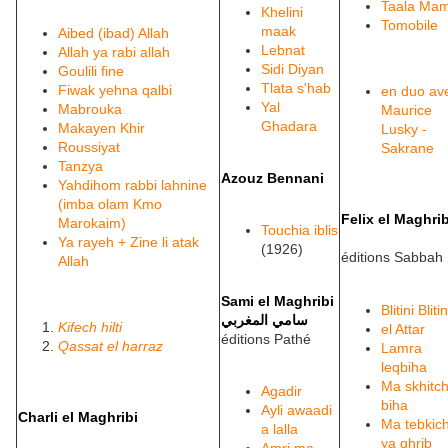
Taala Mam
Khelini
Tomobile
maak
Aibed (ibad) Allah
Lebnat
Allah ya rabi allah
Sidi Diyan
Goulili fine
Tlata s'hab
Fiwak yehna qalbi
en duo av
Yal
Mabrouka
Maurice
Ghadara
Makayen Khir
Lusky -
Roussiyat
Sakrane
Tanzya
Azouz Bennani
Yahdihom rabbi lahnine
(imba olam Kmo
Felix el Maghrib
Marokaim)
Touchia iblis
Ya rayeh + Zine li atak
(1926)
éditions Sabbah
Allah
Sami el Maghribi
Blitini Blitin
سامي المغربي
Kifech hilti
el Attar
éditions Pathé
Qassat el harraz
Lamra
leqbiha
Ma skhitch
Agadir
biha
Ayli awaadi
Charli el Maghribi
Ma tebkic
a lalla
ya ghrib