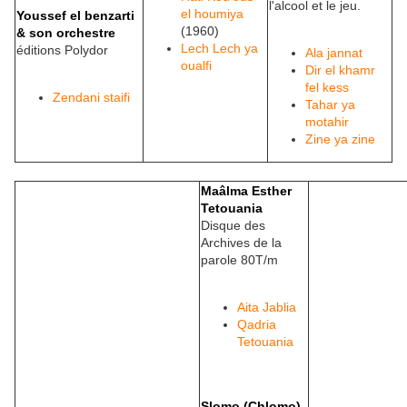
l'alcool et le jeu.
el houmiya
Youssef el benzarti
(1960)
& son orchestre
Lech Lech ya
éditions Polydor
Ala jannat
oualfi
Dir el khamr
fel kess
Zendani staifi
Tahar ya
motahir
Zine ya zine
Maâlma Esther
Tetouania
Disque des
Archives de la
parole 80T/m
Aita Jablia
Qadria
Tetouania
Slomo (Chlomo)