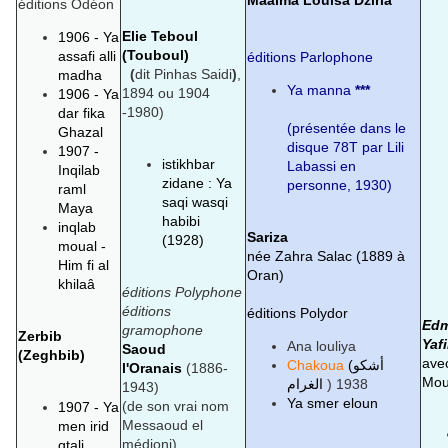
Maâlma Louisa Dziria
éditions Odéon
Elie Teboul
1906 -
Ya
(Touboul)
assafi alli
éditions Parlophone
(
dit Pinhas Saidi
)
,
madha
Ya manna
***
1894 ou 1904
1906 -
Ya
-1980)
dar fika
(présentée dans le
Ghazal
disque 78T par Lili
1907 -
istikhbar
Labassi en
Inqilab
zidane : Ya
personne, 1930)
raml
saqi wasqi
Maya
habibi
inqlab
Sariza
(1928)
moual -
née Zahra Salac (1889 à
Him fi al
Oran)
khilaâ
éditions Polyphone
éditions
éditions Polydor
Edm
gramophone
Zerbib
Yafi
Ana louliya
Saoud
(Zeghbib)
avec
Chakoua
(أشكو
l'Oranais
(1886-
Mou
الغرام
) 1938
1943)
Ya smer eloun
(de son vrai nom
1907 -
Ya
Messaoud el
men irid
médioni)
qtali