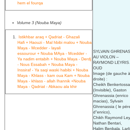
hem el fourqa
Volume 3 (Nouba Maya)
Istikhbar araq + Qadriat - Ghazali
Hafi + Haouzi - Mal hbibi malou + Nouba
Maya - Mcedder - layali
SYLVAIN GHRENAS
essourour + Nouba MAya - Mcedder -
AU VIOLON –
Ya nadim entabih + Nouba Maya - Derdj
RAYMOND LEYRIS
- Nous Essabah + Nouba Maya -
OUD
Inssiraf - Ya saqi waski habibi + Nouba
Image (de gauche 
Maya - Khlass - kam oua Kam + Nouba
droite) :
Maya - khlass - allah Ihannik +Nouba
Cheikh Benkertossa
Maya - Qadriat - Abkaou ala khir
(Invisible), Gaston
Ghrenassia (enrico
macias), Sylvain
Ghrenassia ( le pér
d"enrico),
Chikh Raymond Leyr
Nathan Bentari,
Halim Benbala, Larb