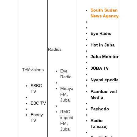
South Sudan
News Agency
Eye Radio
Hot in Juba
Radios
Juba Monitor
JUBA TV
Télévisions
Eye
Radio
Nyamilepedia
SSBC
Miraya
TV
Paanluel wel
FM,
Media
Juba
EBC TV
Pachodo
RMC
Ebony
imprint
TV
Radio
FM,
Tamazuj
Juba