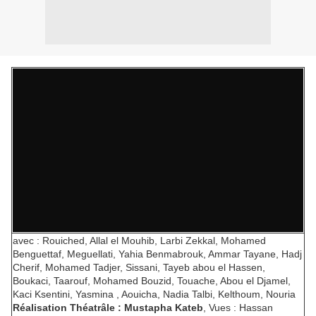
avec : Rouiched, Allal el Mouhib, Larbi Zekkal, Mohamed
Benguettaf, Meguellati, Yahia Benmabrouk, Ammar Tayane, Hadj
Cherif, Mohamed Tadjer, Sissani, Tayeb abou el Hassen,
Boukaci, Taarouf, Mohamed Bouzid, Touache, Abou el Djamel,
Kaci Ksentini, Yasmina , Aouicha, Nadia Talbi, Kelthoum, Nouria
Réalisation Théatrâle : Mustapha Kateb
, Vues : Hassan