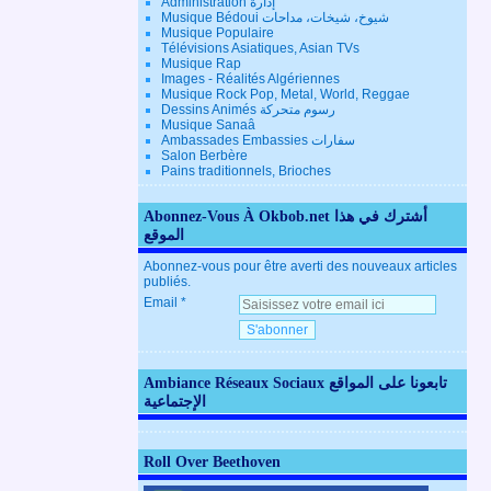
Administration إدارة
Musique Bédoui شيوخ، شيخات، مداحات
Musique Populaire
Télévisions Asiatiques, Asian TVs
Musique Rap
Images - Réalités Algériennes
Musique Rock Pop, Metal, World, Reggae
Dessins Animés رسوم متحركة
Musique Sanaâ
Ambassades Embassies سفارات
Salon Berbère
Pains traditionnels, Brioches
Abonnez-Vous À Okbob.net أشترك في هذا
الموقع
Abonnez-vous pour être averti des nouveaux articles
publiés.
Email
Ambiance Réseaux Sociaux تابعونا على المواقع
الإجتماعية
Roll Over Beethoven