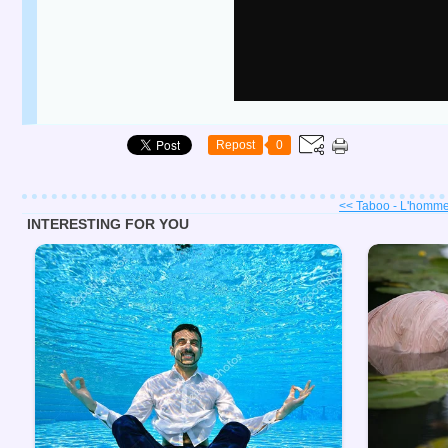
Repost
0
<< Taboo - L'homme 