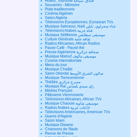
Hôtels, Tourisme فنادق، سياحة
Souvenirs - Mémoire
Plats traditionnels
Cinéma Algérien
Salon Algérie
Télévisions Européennes, European TVs
Musique Sahraoui, Naili غناء صحراوي، نايلي
Télévisions Arabes قناة عربية
Musique Sétifienne موسيقى سطايفي
Culture Générale ثقافة عامة
Radios Africaines, African Radios
Pause Café - Pausé thé
Presse Algérienne صحافة جزائرية
Musique Malouf موسيقى مالوف
Cuisine internationale
Menu du jour
Musique Chaâbi
Salon Oriental صالون الشرق الأوسط
Musique Tlemcenienne
Théâtre مسرح جزائري
Musique Rai راي سيدي بلعباس
Médias Français
Pâtisserie Viennoiserie
Télévisions Africaines, African TVs
Musique Chaouie موسيقى شاوية
Radios Arabes اذاعات عربية
Télévisions Américaines, American TVs
Guerre d'Algérie
Salon Islam
Musique Diwane
Chansons de Stade
Revue de Presse