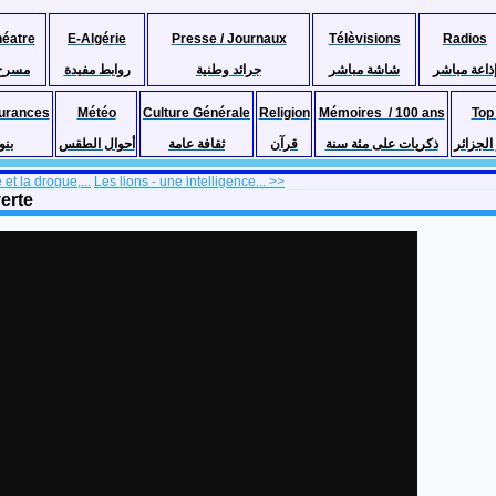
héatre
E-Algérie
Presse / Journaux
Télèvisions
Radios
ذاعة مباشر
شاشة مباشر
جرائد وطنية
روابط مفيدة
مسرح
urances
Météo
Culture Générale
Religion
Mémoires / 100 ans
Top
لجزائر
ذكريات على مئة سنة
قرآن
ثقافة عامة
أحوال الطقس
بنو
et la drogue,...
Les lions - une intelligence... >>
erte