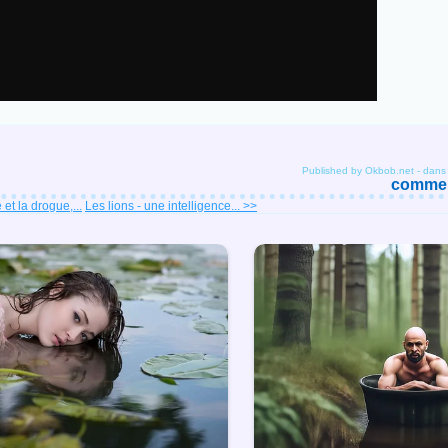
Published by Okbob.net
-
dan
comment
et la drogue,...
Les lions - une intelligence... >>