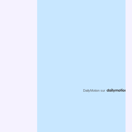
DailyMotion
sur