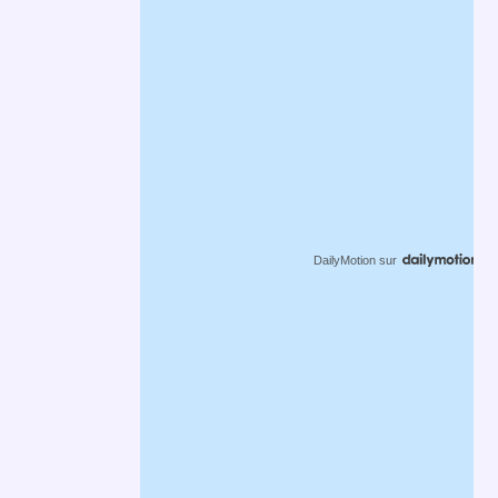
DailyMotion
sur