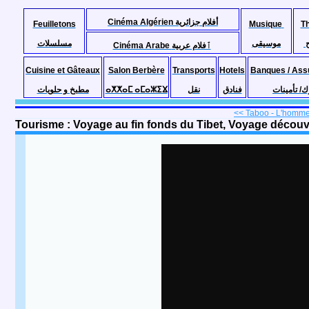
Cinéma Algérien أفلام جزائرية
Feuilletons
Musique
T
موسيقى
مسلسلات
Cinéma Arabe ٱفلام عربية
Cuisine et Gâteaux
Salon Berbère
Transports
Hotels
Banques / Ass
مطبخ و حلويات
ⴰⵅⵅⴰⵎ ⴰⵎⴰⵣⵉⴴ
نقل
فنادق
ك/ تأمينات
<< Taboo - L'homme 
Tourisme : Voyage au fin fonds du Tibet, Voyage découv