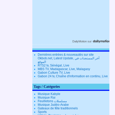
DailyMotion
sur
Dernières entrées & nouveautés sur site
Okbob.net, Latest Update, آخر المستجدات في
الموقع
RTS2 tv, Sénégal, Live
MBS TV, Madagascar, Live, Malagasy
Gabon Culture TV, Live
Gabon 24 tv, Chaîne d'information en continu, Live
Tags / Catégories
Musique Kabyle
Musique Rai
Feuilletons مسلسلات
Musique Judéo-Arabe
Gateaux de fête traditionnels
Sports