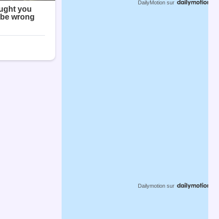
DailyMotion
sur
Dailymotion
sur