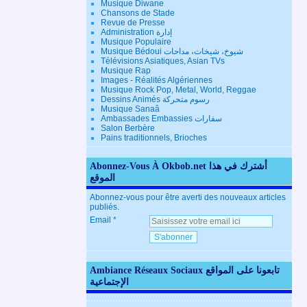
Musique Diwane
Chansons de Stade
Revue de Presse
Administration إدارة
Musique Populaire
Musique Bédoui شيوخ، شيخات، مداحات
Télévisions Asiatiques, Asian TVs
Musique Rap
Images - Réalités Algériennes
Musique Rock Pop, Metal, World, Reggae
Dessins Animés رسوم متحركة
Musique Sanaâ
Ambassades Embassies سفارات
Salon Berbère
Pains traditionnels, Brioches
Abonnez-Vous À Okbob.net أشترك في هذا
الموقع
Abonnez-vous pour être averti des nouveaux articles
publiés.
Email
Ambiance Réseaux Sociaux تابعونا على المواقع
الإجتماعية