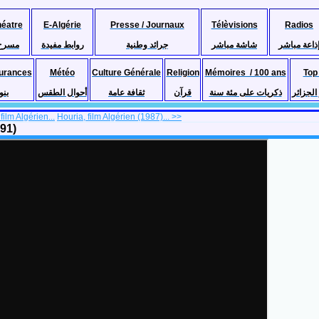
héatre
E-Algérie
Presse / Journaux
Télèvisions
Radios
ذاعة مباشر
شاشة مباشر
جرائد وطنية
روابط مفيدة
مسرح
urances
Météo
Culture Générale
Religion
Mémoires / 100 ans
Top
لجزائر
ذكريات على مئة سنة
قرآن
ثقافة عامة
أحوال الطقس
بنو
film Algérien...
Houria, film Algérien (1987)... >>
991)