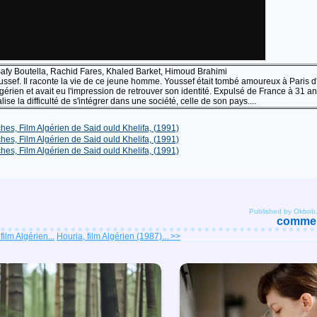
afy Boutella, Rachid Fares, Khaled Barket, Himoud Brahimi
ussef. Il raconte la vie de ce jeune homme. Youssef était tombé amoureux à Paris 
algérien et avait eu l'impression de retrouver son identité. Expulsé de France à 31 an
ise la difficulté de s'intégrer dans une société, celle de son pays....
Published by Okbob
comment
film Algérien...
Houria, film Algérien (1987)... >>