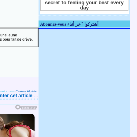
Abonnez-vous أشتركوا ٱخر أنباء
d'une jeune
s pour fait de grève,
.net
-
dans
Cinéma Algérien
er cet article
…