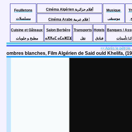
Cinéma Algérien أفلام جزائرية
Feuilletons
Musique
T
موسيقى
مسلسلات
Cinéma Arabe ٱفلام عربية
Cuisine et Gâteaux
Salon Berbère
Transports
Hotels
Banques / Ass
مطبخ و حلويات
ⴰⵅⵅⴰⵎ ⴰⵎⴰⵣⵉⴴ
نقل
فنادق
ك/ تأمينات
<< Après le pétrole, 
ombres blanches, Film Algérien de Said ould Khelifa, (1