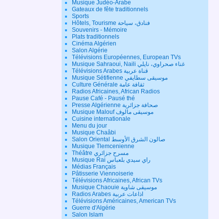
Musique Judéo-Arabe
Gateaux de fête traditionnels
Sports
Hôtels, Tourisme فنادق، سياحة
Souvenirs - Mémoire
Plats traditionnels
Cinéma Algérien
Salon Algérie
Télévisions Européennes, European TVs
Musique Sahraoui, Naili غناء صحراوي، نايلي
Télévisions Arabes قناة عربية
Musique Sétifienne موسيقى سطايفي
Culture Générale ثقافة عامة
Radios Africaines, African Radios
Pause Café - Pausé thé
Presse Algérienne صحافة جزائرية
Musique Malouf موسيقى مالوف
Cuisine internationale
Menu du jour
Musique Chaâbi
Salon Oriental صالون الشرق الأوسط
Musique Tlemcenienne
Théâtre مسرح جزائري
Musique Rai راي سيدي بلعباس
Médias Français
Pâtisserie Viennoiserie
Télévisions Africaines, African TVs
Musique Chaouie موسيقى شاوية
Radios Arabes اذاعات عربية
Télévisions Américaines, American TVs
Guerre d'Algérie
Salon Islam