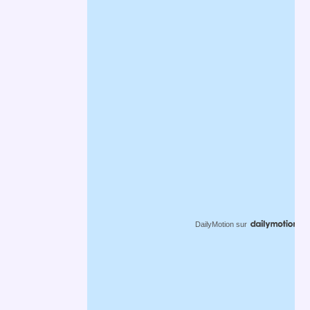
DailyMotion
sur