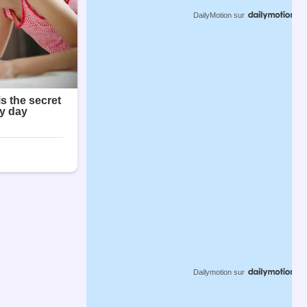
DailyMotion
sur
Dailymotion
sur