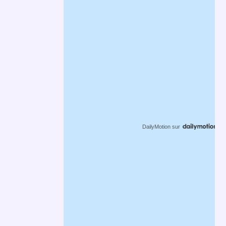
DailyMotion
sur