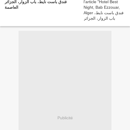
فندق باست نايط، باب الزوار، الجزائر
العاصمة
Publicité