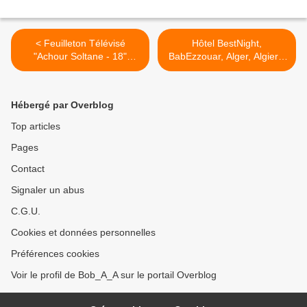
< Feuilleton Télévisé
Hôtel BestNight,
"Achour Soltane - 18"
BabEzzouar, Alger, Algiers,
Ramadhan 2015,
Algeria >
Echourouk HD tv, Algérie
مسلسل فكاهي جزائري،
Hébergé par Overblog
عاشور السلطان
Top articles
Pages
Contact
Signaler un abus
C.G.U.
Cookies et données personnelles
Préférences cookies
Voir le profil de Bob_A_A sur le portail Overblog