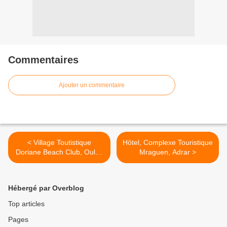
Commentaires
Ajouter un commentaire
< Village Toutistique
Hôtel, Complexe Touristique
Doriane Beach Club, Ouled
Mraguen, Adrar >
Boudjemaa Daïra d'El
Amria, Ain Temouchent,
Algérie
Hébergé par Overblog
Top articles
Pages