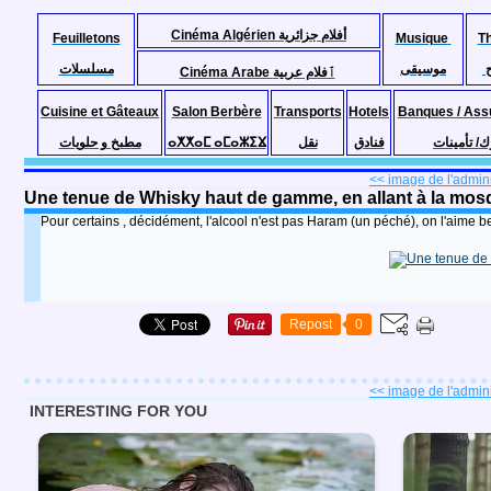
Cinéma Algérien أفلام جزائرية
Feuilletons
Musique
T
موسيقى
مسلسلات
Cinéma Arabe ٱفلام عربية
Cuisine et Gâteaux
Salon Berbère
Transports
Hotels
Banques / Ass
مطبخ و حلويات
ⴰⵅⵅⴰⵎ ⴰⵎⴰⵣⵉⴴ
نقل
فنادق
ك/ تأمينات
<< image de l'adminis
Une tenue de Whisky haut de gamme, en allant à la mo
Pour certains , décidément, l'alcool n'est pas Haram (un péché), on l'aim
Repost
0
<< image de l'adminis