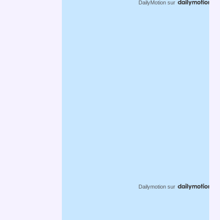
DailyMotion
sur
Dailymotion
sur