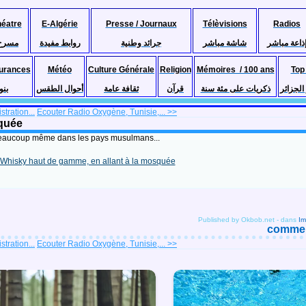
héatre
E-Algérie
Presse / Journaux
Télèvisions
Radios
ذاعة مباشر
شاشة مباشر
جرائد وطنية
روابط مفيدة
مسرح
urances
Météo
Culture Générale
Religion
Mémoires / 100 ans
Top
لجزائر
ذكريات على مئة سنة
قرآن
ثقافة عامة
أحوال الطقس
بنو
tration...
Ecouter Radio Oxygène, Tunisie,... >>
squée
e beaucoup même dans les pays musulmans...
Published by Okbob.net
-
dans
Im
comment
tration...
Ecouter Radio Oxygène, Tunisie,... >>