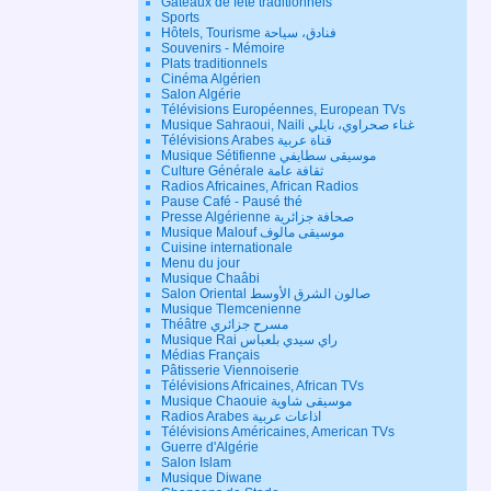
Gateaux de fête traditionnels
Sports
Hôtels, Tourisme فنادق، سياحة
Souvenirs - Mémoire
Plats traditionnels
Cinéma Algérien
Salon Algérie
Télévisions Européennes, European TVs
Musique Sahraoui, Naili غناء صحراوي، نايلي
Télévisions Arabes قناة عربية
Musique Sétifienne موسيقى سطايفي
Culture Générale ثقافة عامة
Radios Africaines, African Radios
Pause Café - Pausé thé
Presse Algérienne صحافة جزائرية
Musique Malouf موسيقى مالوف
Cuisine internationale
Menu du jour
Musique Chaâbi
Salon Oriental صالون الشرق الأوسط
Musique Tlemcenienne
Théâtre مسرح جزائري
Musique Rai راي سيدي بلعباس
Médias Français
Pâtisserie Viennoiserie
Télévisions Africaines, African TVs
Musique Chaouie موسيقى شاوية
Radios Arabes اذاعات عربية
Télévisions Américaines, American TVs
Guerre d'Algérie
Salon Islam
Musique Diwane