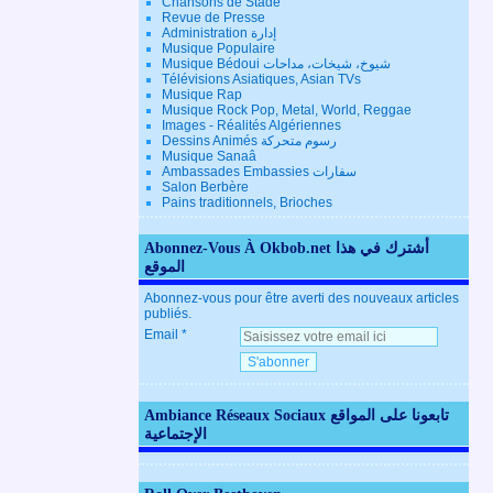
Chansons de Stade
Revue de Presse
Administration إدارة
Musique Populaire
Musique Bédoui شيوخ، شيخات، مداحات
Télévisions Asiatiques, Asian TVs
Musique Rap
Musique Rock Pop, Metal, World, Reggae
Images - Réalités Algériennes
Dessins Animés رسوم متحركة
Musique Sanaâ
Ambassades Embassies سفارات
Salon Berbère
Pains traditionnels, Brioches
Abonnez-Vous À Okbob.net أشترك في هذا
الموقع
Abonnez-vous pour être averti des nouveaux articles
publiés.
Email
Ambiance Réseaux Sociaux تابعونا على المواقع
الإجتماعية