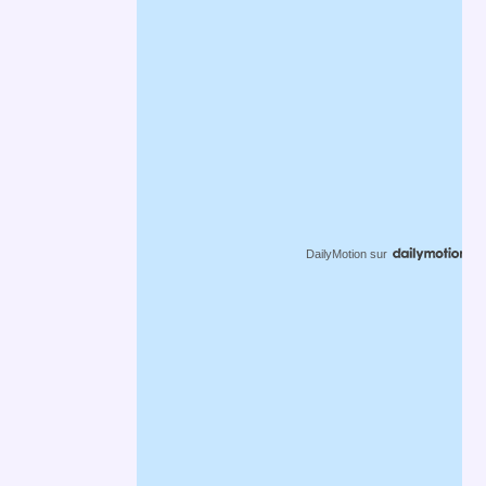
DailyMotion
sur