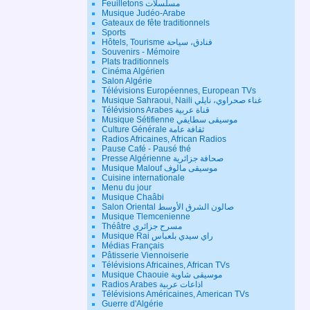
Feuilletons مسلسلات
Musique Judéo-Arabe
Gateaux de fête traditionnels
Sports
Hôtels, Tourisme فنادق، سياحة
Souvenirs - Mémoire
Plats traditionnels
Cinéma Algérien
Salon Algérie
Télévisions Européennes, European TVs
Musique Sahraoui, Naili غناء صحراوي، نايلي
Télévisions Arabes قناة عربية
Musique Sétifienne موسيقى سطايفي
Culture Générale ثقافة عامة
Radios Africaines, African Radios
Pause Café - Pausé thé
Presse Algérienne صحافة جزائرية
Musique Malouf موسيقى مالوف
Cuisine internationale
Menu du jour
Musique Chaâbi
Salon Oriental صالون الشرق الأوسط
Musique Tlemcenienne
Théâtre مسرح جزائري
Musique Rai راي سيدي بلعباس
Médias Français
Pâtisserie Viennoiserie
Télévisions Africaines, African TVs
Musique Chaouie موسيقى شاوية
Radios Arabes اذاعات عربية
Télévisions Américaines, American TVs
Guerre d'Algérie