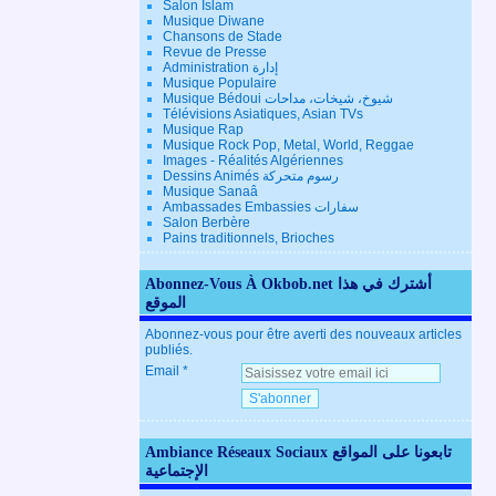
Salon Islam
Musique Diwane
Chansons de Stade
Revue de Presse
Administration إدارة
Musique Populaire
Musique Bédoui شيوخ، شيخات، مداحات
Télévisions Asiatiques, Asian TVs
Musique Rap
Musique Rock Pop, Metal, World, Reggae
Images - Réalités Algériennes
Dessins Animés رسوم متحركة
Musique Sanaâ
Ambassades Embassies سفارات
Salon Berbère
Pains traditionnels, Brioches
Abonnez-Vous À Okbob.net أشترك في هذا
الموقع
Abonnez-vous pour être averti des nouveaux articles
publiés.
Email
Ambiance Réseaux Sociaux تابعونا على المواقع
الإجتماعية