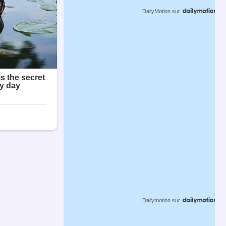
DailyMotion
sur
Dailymotion
sur