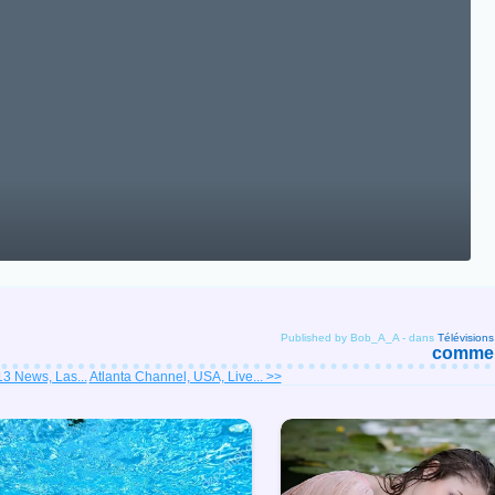
Published by Bob_A_A
-
dans
Télévision
comment
3 News, Las...
Atlanta Channel, USA, Live... >>