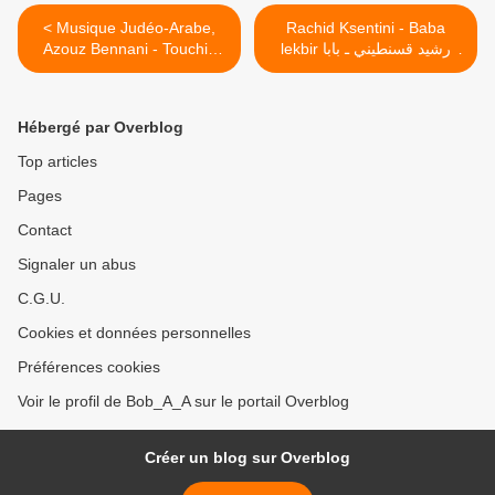
< Musique Judéo-Arabe,
Rachid Ksentini - Baba
Azouz Bennani - Touchia
lekbir رشيد قسنطيني ـ بابا
iblis (1926)
لكبر >
Hébergé par Overblog
Top articles
Pages
Contact
Signaler un abus
C.G.U.
Cookies et données personnelles
Préférences cookies
Voir le profil de Bob_A_A sur le portail Overblog
Créer un blog sur Overblog