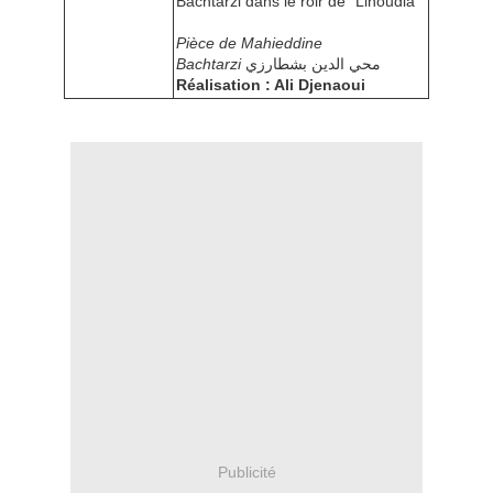
Bachtarzi dans le rôlr de "Lihoudia"
Pièce de Mahieddine
Bachtarzi
محي الدين بشطارزي
Réalisation : Ali Djenaoui
Publicité