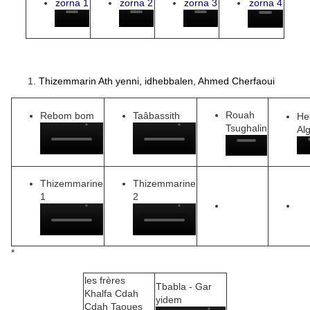
zorna 1
zorna 2
zorna 3
zorna 4
Thizemmarin Ath yenni, idhebbalen, Ahmed Cherfaoui
Rouah
Rebom bom
Taâbassith
He
Tsughalin
Al
Thizemmarine
Thizemmarine
1
2
*
les frères
Tbabla - Gar
Khalfa Cdah
yidem
Cdah Taoues