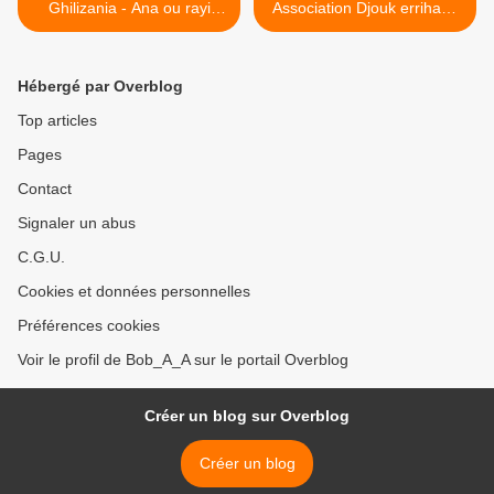
Ghilizania - Ana ou rayi
Association Djouk errihane
(Dandani) غناء راي بدوي ـ
de Blida - Nouba raml maya
(2019) جوق الريهان ـ البليدة >
الشيخة العمية الغلزانية
Hébergé par Overblog
Top articles
Pages
Contact
Signaler un abus
C.G.U.
Cookies et données personnelles
Préférences cookies
Voir le profil de Bob_A_A sur le portail Overblog
Créer un blog sur Overblog
Créer un blog