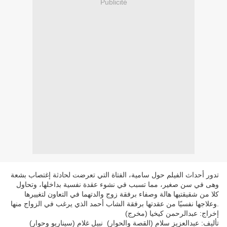
Publicité
تدور أحداث الفيلم حول سامية، الفتاة التي تعرضت لحادثة إغتصاب بشعة
وهى في سن صغير، مما تسبب في نشوء عقدة نفسية بداخلها، وتحاول
كلا من شقيقتيها هالة وصفاء برفقة زوج والدتهما في التعاون لتغييرها
وعلاجها نفسيًا من عقدتها برفقة الشاب أحمد الذي يرغب في الزواج منها.
ﺇﺧﺮاﺝ: عبدالرحمن كيخيا (مخرج)
ﺗﺄﻟﻴﻒ: عبدالعزيز سلام (القصة والحوار) نبيل غلام (سيناريو وحوار)