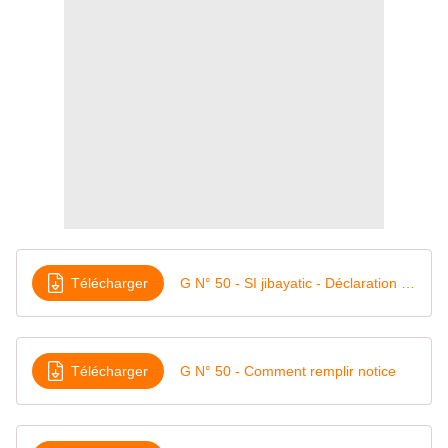
Télécharger
G N° 50 - SI jibayatic - Déclaration tenant lieu avis de versement - imopts et taxes perçus au comptant ou par voie de retenue à la source
Télécharger
G N° 50 - Comment remplir notice