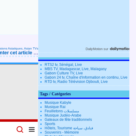
isions Asiatiques, Asian TVs
DailyMotion
sur
er cet article
…
RTS2 tv, Sénégal, Live
MBS TV, Madagascar, Live, Malagasy
Gabon Culture TV, Live
Gabon 24 tv, Chaîne d'information en continu, Live
RTD tv, Radio Télévision Djibouti, Live
Tags / Catégories
Musique Kabyle
Musique Rai
Feuilletons مسلسلات
Musique Judéo-Arabe
Gateaux de fête traditionnels
Sports
Hôtels, Tourisme فنادق، سياحة
Souvenirs - Mémoire