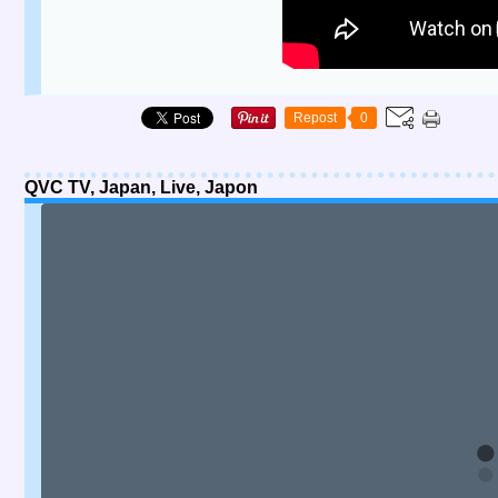
Repost
0
QVC TV, Japan, Live, Japon