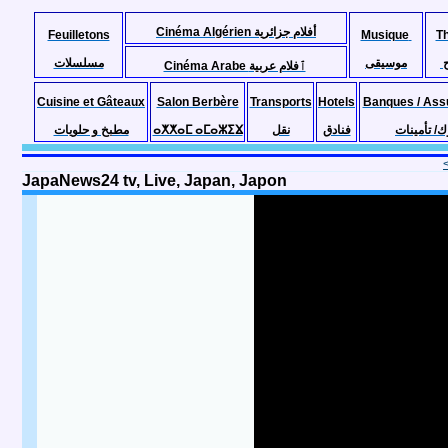
Cinéma Algérien أفلام جزائرية
Feuilletons
Musique
T
موسيقى
مسلسلات
Cinéma Arabe ٱفلام عربية
Cuisine et Gâteaux
Salon Berbère
Transports
Hotels
Banques / Ass
مطبخ و حلويات
ⴰⵅⵅⴰⵎ ⴰⵎⴰⵣⵉⴴ
نقل
فنادق
ك/ تأمينات
JapaNews24 tv, Live, Japan, Japon