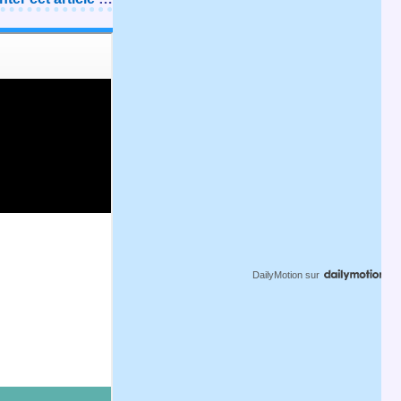
DailyMotion
sur