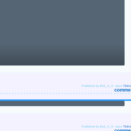
Published by Bob_A_A
-
dans
Télév
comment
Published by Bob_A_A
-
dans
Télév
comment