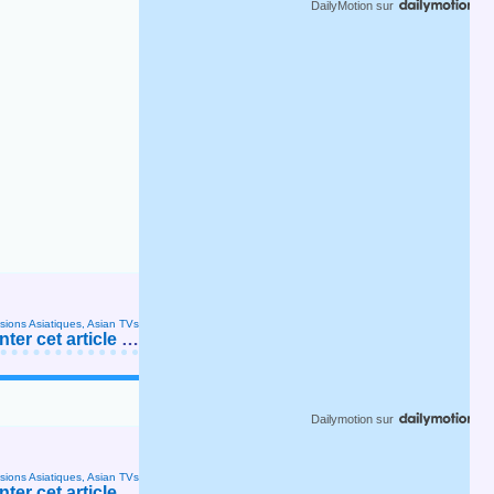
DailyMotion
sur
isions Asiatiques, Asian TVs
er cet article
…
Dailymotion
sur
isions Asiatiques, Asian TVs
er cet article
…