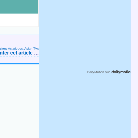
isions Asiatiques, Asian TVs
er cet article
…
DailyMotion
sur