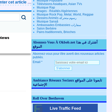
Musique Populaire
er cet article
…
Télévisions Asiatiques, Asian TVs
Musique Rap
Images - Réalités Algériennes
Musique Rock Pop, Metal, World, Reggae
Dessins Animés رسوم متحركة
Musique Sanaâ
Ambassades Embassies سفارات
Salon Berbère
Pains traditionnels, Brioches
Abonnez-Vous À Okbob.net أشترك في هذا
الموقع
Abonnez-vous pour être averti des nouveaux articles
publiés.
Email
Ambiance Réseaux Sociaux تابعونا على المواقع
الإجتماعية
Roll Over Beethoven
Live Traffic Feed