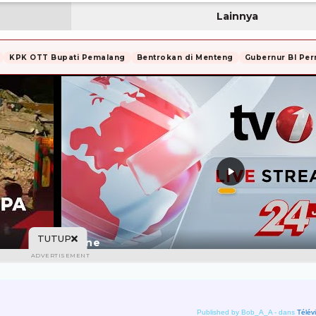
Published by Bob_A_A
-
dans
Télév