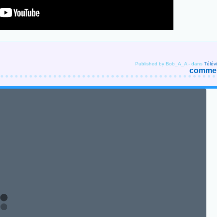
Published by Bob_A_A
-
dans
Télév
comment