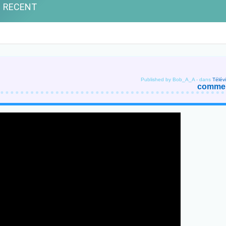
Published by Bob_A_A
-
dans
Télév
comment