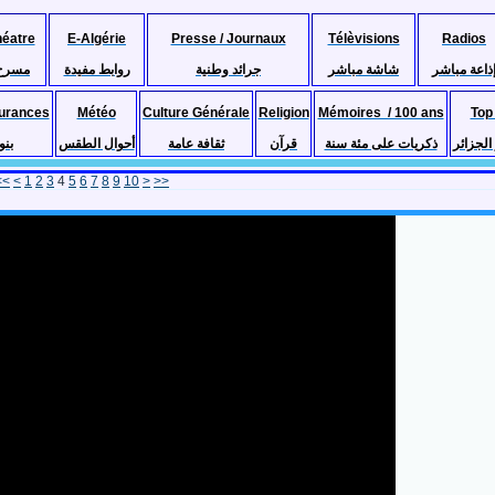
héatre
E-Algérie
Presse / Journaux
Télèvisions
Radios
ذاعة مباشر
شاشة مباشر
جرائد وطنية
روابط مفيدة
مسرح
urances
Météo
Culture Générale
Religion
Mémoires / 100 ans
Top
لجزائر
ذكريات على مئة سنة
قرآن
ثقافة عامة
أحوال الطقس
بنو
<<
<
1
2
3
4
5
6
7
8
9
10
>
>>