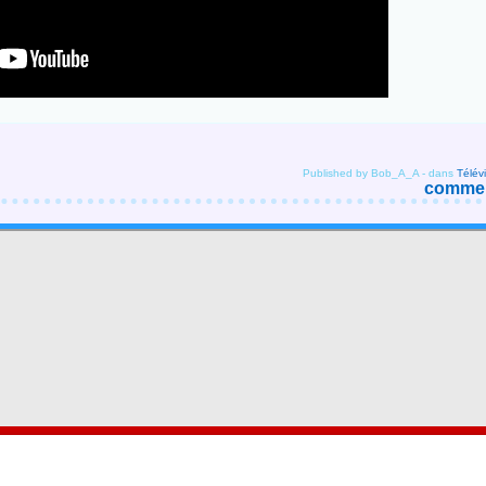
Published by Bob_A_A
-
dans
Télév
comment