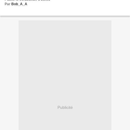
Par
Bob_A_A
Publicité