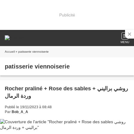
Publicité
MENU
Accueil
» patisserie viennoiserie
patisserie viennoiserie
Rocher praliné + Rose des sables روشي براليني +
وردة الرمال
Publié le 19/11/2023 à 08:48
Par
Bob_A_A