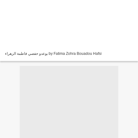
بوعدو حفصي فاطمة الزهراء by Fatima Zohra Bouadou Hafsi