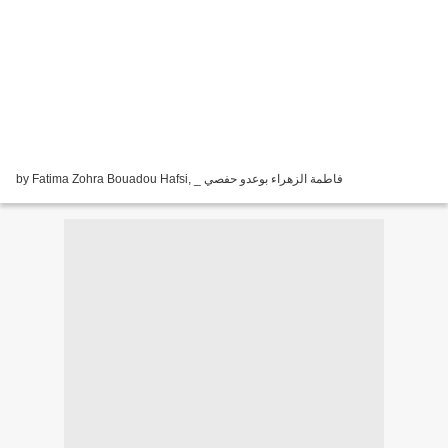
by Fatima Zohra Bouadou Hafsi, _ فاطمة الزهراء بوعدو حفصي