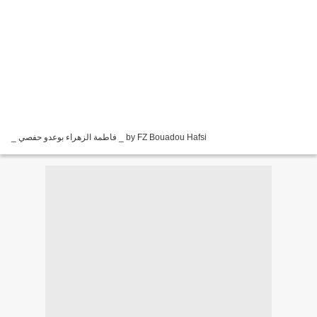
_ فاطمة الزهراء بوعدو حفصي _ by FZ Bouadou Hafsi