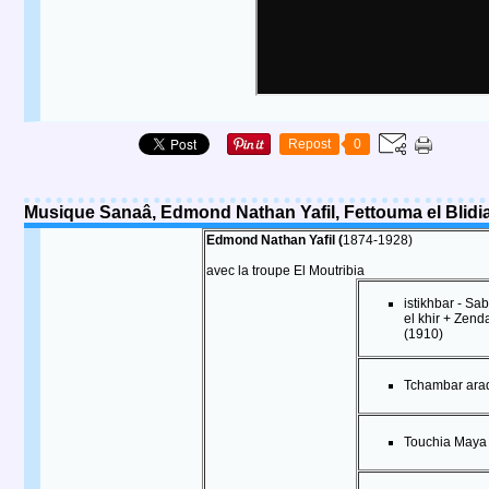
Repost
0
Musique Sanaâ, Edmond Nathan Yafil, Fettouma el Blid
Edmond Nathan Yafil (
1874-1928)
avec la troupe El Moutribia
istikhbar - Sa
el khir + Zend
(1910)
Tchambar ara
Touchia Maya