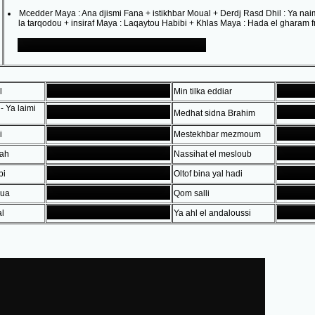
Mcedder Maya : Ana djismi Fana + istikhbar Moual + Derdj Rasd Dhil : Ya nai
la tarqodou + insiraf Maya : Laqaytou Habibi + Khlas Maya : Hada el gharam f
l
Min tilka eddiar
 - Ya laimi
Medhat sidna Brahim
i
Mestekhbar mezmoum
lah
Nassihat el mesloub
bi
Oltof bina yal hadi
oua
Qom salli
al
Ya ahl el andaloussi