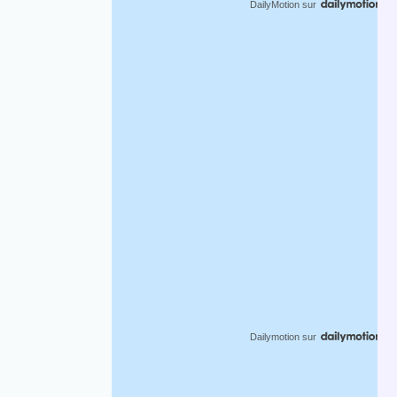
DailyMotion
sur
Dailymotion
sur