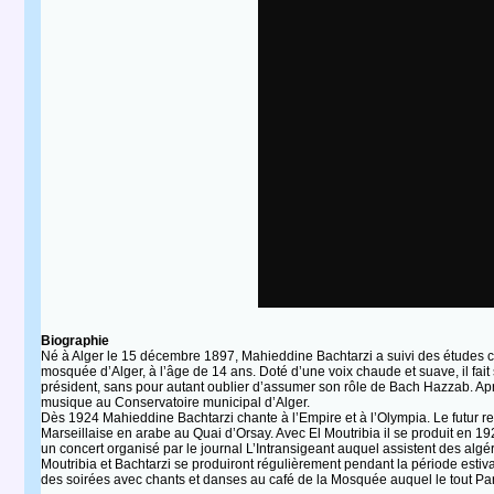
Biographie
Né à Alger le 15 décembre 1897, Mahieddine Bachtarzi a suivi des études co
mosquée d’Alger, à l’âge de 14 ans. Doté d’une voix chaude et suave, il fait
président, sans pour autant oublier d’assumer son rôle de Bach Hazzab. Après
musique au Conservatoire municipal d’Alger.
Dès 1924 Mahieddine Bachtarzi chante à l’Empire et à l’Olympia. Le futur re
Marseillaise en arabe au Quai d’Orsay. Avec El Moutribia il se produit en 
un concert organisé par le journal L’Intransigeant auquel assistent des algér
Moutribia et Bachtarzi se produiront régulièrement pendant la période estiva
des soirées avec chants et danses au café de la Mosquée auquel le tout Pari