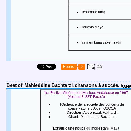
Tchambar araq
Touchia Maya
Ya men kana saken sadri
Repost
0
Best of, 
1er Festival Algérien de Musique Andalouse en 1967
(Volume 3, 33T, Face A)
l'Orchestre de la société des concerts du
conservatoire d'Alger, OSCCA
Direction : Abderrezak Fakhardji
Chant :
Mahieddine Bachtarzi
Extraits d'une nouba du mode Raml Maya