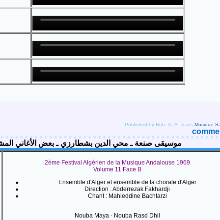
Published by Bob_A_A
-
dans
Musique S
comment
Mahieddine Bachtarzi, chansons à succès, موسيقى صنعة ـ محي الدين بشطارزي ـ بعض الأغاني المشهورة
2ème Festival Algérien de la Musique Andalouse 1969
Volume 11 Face B
Ensemble d'Alger et ensemble de la chorale d'Alger
Direction : Abderrezak Fakhardji
Chant :
Mahieddine Bachtarzi
Nouba Maya - Nouba Rasd Dhil