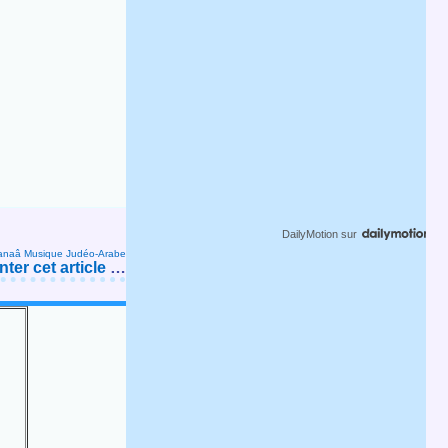
DailyMotion
sur
anaâ
Musique Judéo-Arabe
er cet article
…