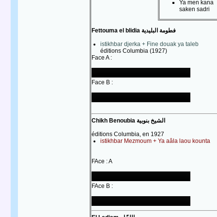
Ya men kana
saken sadri
Fettouma el blidia فطومة البليدية
istikhbar djerka + Fine douak ya taleb
éditions Columbia (1927)
Face A :
Face B :
Chikh Benoubia الشيخ بنوبية
éditions Columbia, en 1927
istikhbar Mezmoum + Ya aâla laou kounta
FAce : A
FAce B :