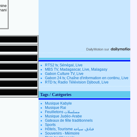
mine
nani
DailyMotion
sur
RTS2 tv, Sénégal, Live
MBS TV, Madagascar, Live, Malagasy
Gabon Culture TV, Live
Gabon 24 tv, Chaîne d'information en continu, Live
RTD tv, Radio Télévision Djibouti, Live
Tags / Catégories
Musique Kabyle
Musique Rai
Feuilletons مسلسلات
Musique Judéo-Arabe
Gateaux de fête traditionnels
Sports
Hôtels, Tourisme فنادق، سياحة
Souvenirs - Mémoire