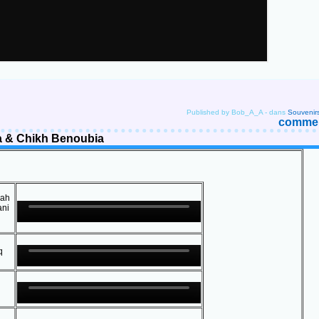
Published by Bob_A_A
-
dans
Souvenir
comment
ia & Chikh Benoubia
bah
ani
q