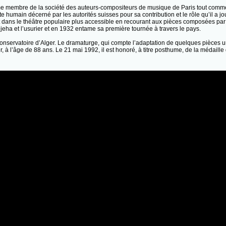
membre de la société des auteurs-compositeurs de musique de Paris tout comme il 
main décerné par les autorités suisses pour sa contribution et le rôle qu’il a jou
tit dans le théâtre populaire plus accessible en recourant aux pièces composées par
jeha et l’usurier et en 1932 entame sa première tournée à travers le pays.
nservatoire d’Alger. Le dramaturge, qui compte l’adaptation de quelques pièces 
 à l’âge de 88 ans. Le 21 mai 1992, il est honoré, à titre posthume, de la médaille