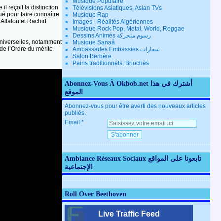
Musique Populaire
reçoit la distinction
Télévisions Asiatiques, Asian TVs
é pour faire connaître
Musique Rap
 Allalou et Rachid
Images - Réalités Algériennes
Musique Rock Pop, Metal, World, Reggae
Dessins Animés رسوم متحركة
universelles, notamment
Musique Sanaâ
 de l’Ordre du mérite
Ambassades Embassies سفارات
Salon Berbère
Pains traditionnels, Brioches
Abonnez-Vous À Okbob.net أشترك في هذا
الموقع
Abonnez-vous pour être averti des nouveaux articles
publiés.
Email
Ambiance Réseaux Sociaux تابعونا على المواقع
الإجتماعية
Roll Over Beethoven
Live Traffic Feed