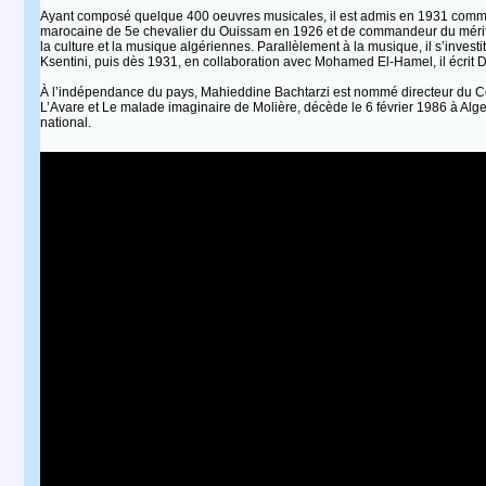
Ayant composé quelque 400 oeuvres musicales, il est admis en 1931 comme 
marocaine de 5e chevalier du Ouissam en 1926 et de commandeur du mérite hu
la culture et la musique algériennes. Parallèlement à la musique, il s’inves
Ksentini, puis dès 1931, en collaboration avec Mohamed El-Hamel, il écrit D
À l’indépendance du pays, Mahieddine Bachtarzi est nommé directeur du Co
L’Avare et Le malade imaginaire de Molière, décède le 6 février 1986 à Alger,
national.