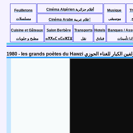
Cinéma Algérien أفلام جزائرية
Feuilletons
Musique
T
موسيقى
مسلسلات
Cinéma Arabe ٱفلام عربية
Cuisine et Gâteaux
Salon Berbère
Transports
Hotels
Banques / Ass
مطبخ و حلويات
ⴰⵅⵅⴰⵎ ⴰⵎⴰⵣⵉⴴ
نقل
فنادق
ك/ تأمينات
1980 - les grands poètes du Hawzi الكبار للغناء الحوزي