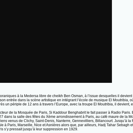
raniques à la Medersa libre de cheikh Ben Osman, à l’issue desquelles il devient
 son entrée dans la scène artistique en intégrant l’école de musique El Moutribia, 
 un périple de 12 ans à travers l’Europe, avec la troupe El Moutribia, il devient,
cteur de la Mosquée de Paris, Si Kaddour Benghabrit le fait passer à Radio Paris. 
1927 dans la salle des fêtes du Xème arrondissement à Paris, au café maure de la M
iens venus de Clichy, Saint-Denis, Nanterre, Gennevilliers, Billancourt. Jusqu’à la 
le à Paris, Marseille, Nice et Asnières alors que, par ailleurs, Hadj Tahar Sebagh 
s s’y pressait jusqu’à leur suppression en 1929.