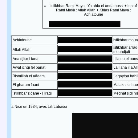
istikhbar Raml Maya : Ya ahla el andaloussi + insraf
Raml Maya : Allah Allah + Khlas Raml Maya :
Achiatoune
Achiatoune
istikhbar moua
istikhbar arraq
Allah Allah
mouhdjati
Ana djismi fana
Lilatou el ouns
Awal ichqi fel banat
La ilaha illa Al
Bismillah el aâdam
Laqaytou habi
El gharam fnani
Malakni el ha
istikhbar zidane - Firaqi
Medhat sidi hl
à Nice en 1934, avec Lili Labassi