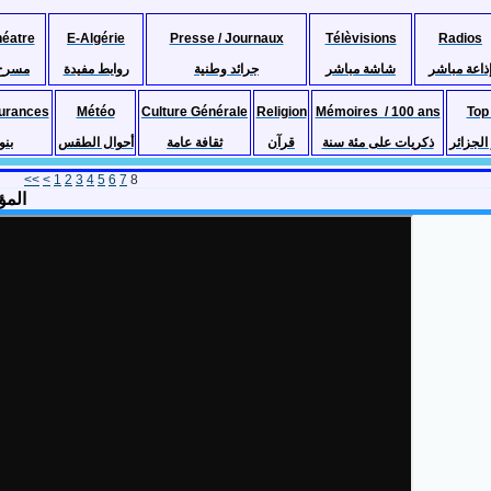
héatre
E-Algérie
Presse / Journaux
Télèvisions
Radios
ذاعة مباشر
شاشة مباشر
جرائد وطنية
روابط مفيدة
مسرح
urances
Météo
Culture Générale
Religion
Mémoires / 100 ans
Top
لجزائر
ذكريات على مئة سنة
قرآن
ثقافة عامة
أحوال الطقس
بنو
<<
<
1
2
3
4
5
6
7
8
المؤلفين 