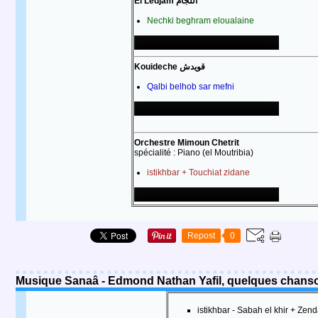
El Ledjam اللجّام
Nechki beghram eloualaine
Kouideche قويدش
Qalbi belhob sar mefni
Orchestre Mimoun Chetrit
spécialité : Piano (el Moutribia)
istikhbar + Touchiat zidane
Repost
0
istikhbar - Sabah el khir + Zen