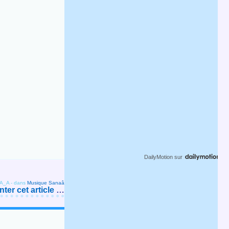
DailyMotion
sur
_A_A
-
dans
Musique Sanaâ
er cet article
…