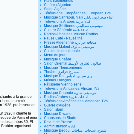
Plats traditionnels
Cinéma Algérien
Salon Algérie
Télévisions Européennes, European TVs
Musique Sahraoui, Naili غناء صحراوي، نايلي
Télévisions Arabes قناة عربية
Musique Sétifienne موسيقى سطايفي
Culture Générale ثقافة عامة
Radios Africaines, African Radios
Pause Café - Pausé thé
Presse Algérienne صحافة جزائرية
Musique Malouf موسيقى مالوف
Cuisine internationale
Menu du jour
Musique Chaâbi
Salon Oriental صالون الشرق الأوسط
Musique Tlemcenienne
Théâtre مسرح جزائري
Musique Rai راي سيدي بلعباس
Médias Français
Pâtisserie Viennoiserie
Télévisions Africaines, African TVs
Musique Chaouie موسيقى شاوية
 chantre à la grande
Radios Arabes اذاعات عربية
où il sera nommé
Télévisions Américaines, American TVs
 en 1928, professeur de
Guerre d'Algérie
Salon Islam
En 1926 il chante la
Musique Diwane
osquée de Paris et pour
Chansons de Stade
fin des années 30, El
Revue de Presse
et Brahim organisent
Administration إدارة
Musique Bédoui شيوخ، شيخات، مداحات