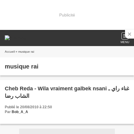
Publicité
MENU
Accueil
» musique rai
musique rai
Cheb Reda - Wila vraiment galbek nsani غناء راي ـ
الشاب رضا
Publié le 20/08/2010 à 22:50
Par
Bob_A_A