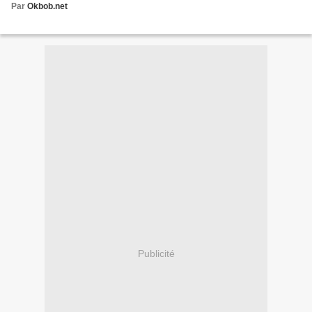
Par
Okbob.net
Publicité