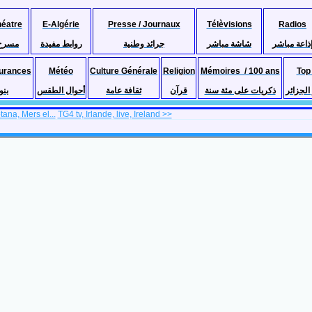
héatre
E-Algérie
Presse / Journaux
Télèvisions
Radios
ذاعة مباشر
شاشة مباشر
جرائد وطنية
روابط مفيدة
مسرح
urances
Météo
Culture Générale
Religion
Mémoires / 100 ans
Top
لجزائر
ذكريات على مئة سنة
قرآن
ثقافة عامة
أحوال الطقس
بنو
ana, Mers el...
TG4 tv, Irlande, live, Ireland >>