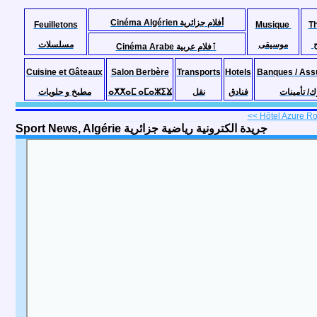
Cinéma Algérien أفلام جزائرية
Feuilletons
Musique
T
موسيقى
مسلسلات
Cinéma Arabe ٱفلام عربية
Cuisine et Gâteaux
Salon Berbère
Transports
Hotels
Banques / Ass
مطبخ و حلويات
ⴰⵅⵅⴰⵎ ⴰⵎⴰⵣⵉⴴ
نقل
فنادق
ك/ تأمينات
<< Hôtel Azure Rot
Sport News, Algérie جريدة الكترونية رياضية جزائرية