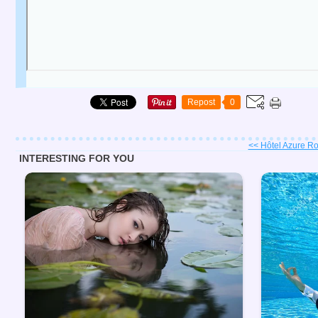
Repost
0
<< Hôtel Azure Rot