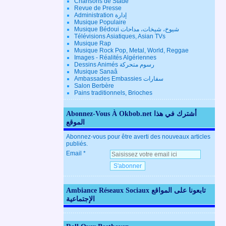
Chansons de Stade
Revue de Presse
Administration إدارة
Musique Populaire
Musique Bédoui شيوخ، شيخات، مداحات
Télévisions Asiatiques, Asian TVs
Musique Rap
Musique Rock Pop, Metal, World, Reggae
Images - Réalités Algériennes
Dessins Animés رسوم متحركة
Musique Sanaâ
Ambassades Embassies سفارات
Salon Berbère
Pains traditionnels, Brioches
Abonnez-Vous À Okbob.net أشترك في هذا
الموقع
Abonnez-vous pour être averti des nouveaux articles
publiés.
Email
Ambiance Réseaux Sociaux تابعونا على المواقع
الإجتماعية