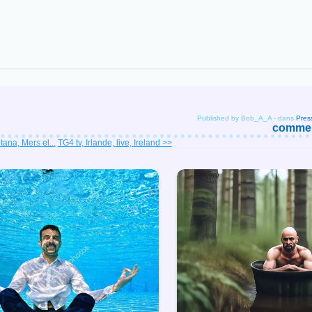
Published by Bob_A_A
-
dans
comment
ana, Mers el...
TG4 tv, Irlande, live, Ireland >>