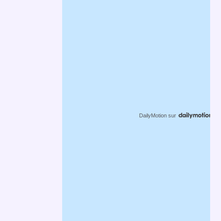
DailyMotion
sur