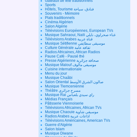
Gateaux de fête traditionnels
Sports
Hôtels, Tourisme فنادق، سياحة
Souvenirs - Mémoire
Plats traditionnels
Cinéma Algérien
Salon Algérie
Télévisions Européennes, European TVs
Musique Sahraoui, Naili غناء صحراوي، نايلي
Télévisions Arabes قناة عربية
Musique Sétifienne موسيقى سطايفي
Culture Générale ثقافة عامة
Radios Africaines, African Radios
Pause Café - Pausé thé
Presse Algérienne صحافة جزائرية
Musique Malouf موسيقى مالوف
Cuisine internationale
Menu du jour
Musique Chaâbi
Salon Oriental صالون الشرق الأوسط
Musique Tlemcenienne
Théâtre مسرح جزائري
Musique Rai راي سيدي بلعباس
Médias Français
Pâtisserie Viennoiserie
Télévisions Africaines, African TVs
Musique Chaouie موسيقى شاوية
Radios Arabes اذاعات عربية
Télévisions Américaines, American TVs
Guerre d'Algérie
Salon Islam
Musique Diwane