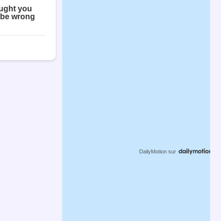
DailyMotion
sur