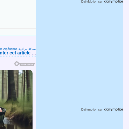
DailyMotion
sur
Presse Algérienne صحافة جزائرية
er cet article
…
Dailymotion
sur