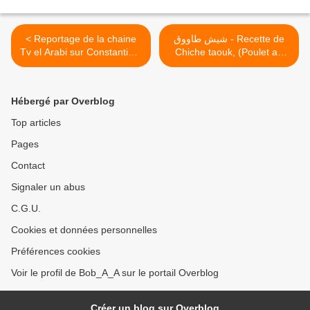
< Reportage de la chaine
شيش طاووق - Recette de
Tv el Arabi sur Constantine,
Chiche taouk, (Poulet au
Algérie
yaourt, Algérie) >
Hébergé par Overblog
Top articles
Pages
Contact
Signaler un abus
C.G.U.
Cookies et données personnelles
Préférences cookies
Voir le profil de Bob_A_A sur le portail Overblog
Créer un blog sur Overblog