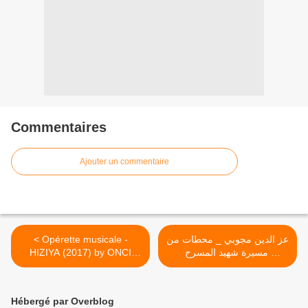
Commentaires
Ajouter un commentaire
< Opérette musicale -
عز الدين مجوبي _ محطات من
HIZIYA (2017) by ONCI
مسيرة شهيد المسرح
أوبيرات غنائية_ حيزيةمن انتاج
Parcours de Azzeddine
الديوان الوطني للثقافة والاعلام
Medjoubi, by ONCI >
Hébergé par Overblog