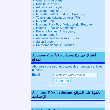
Chansons de Stade
Revue de Presse
Administration إدارة
Musique Populaire
Musique Bédoui شيوخ، شيخات، مداحات
Télévisions Asiatiques, Asian TVs
Musique Rap
Musique Rock Pop, Metal, World, Reggae
Images - Réalités Algériennes
Dessins Animés رسوم متحركة
Musique Sanaâ
Ambassades Embassies سفارات
Salon Berbère
Pains traditionnels, Brioches
Abonnez-Vous À Okbob.net أشترك في هذا
الموقع
Abonnez-vous pour être averti des nouveaux articles
publiés.
Email
Ambiance Réseaux Sociaux تابعونا على المواقع
الإجتماعية