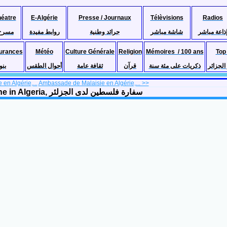
héatre
E-Algérie
Presse / Journaux
Télèvisions
Radios
ذاعة مباشر
شاشة مباشر
جرائد وطنية
روابط مفيدة
مسرح
urances
Météo
Culture Générale
Religion
Mémoires / 100 ans
Top
لجزائر
ذكريات على مئة سنة
قرآن
ثقافة عامة
أحوال الطقس
بنو
en Algérie,...
Ambassade de Malaisie en Algérie,... >>
Ambassade de Palestine en Algérie, Embassy of Palestine in Algeria, سفارة فلسطين لدى الجزلئر