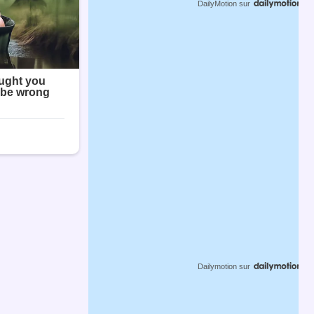
DailyMotion
sur
Dailymotion
sur