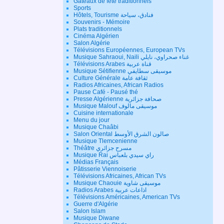
Gateaux de fête traditionnels
Sports
Hôtels, Tourisme فنادق، سياحة
Souvenirs - Mémoire
Plats traditionnels
Cinéma Algérien
Salon Algérie
Télévisions Européennes, European TVs
Musique Sahraoui, Naili غناء صحراوي، نايلي
Télévisions Arabes قناة عربية
Musique Sétifienne موسيقى سطايفي
Culture Générale ثقافة عامة
Radios Africaines, African Radios
Pause Café - Pausé thé
Presse Algérienne صحافة جزائرية
Musique Malouf موسيقى مالوف
Cuisine internationale
Menu du jour
Musique Chaâbi
Salon Oriental صالون الشرق الأوسط
Musique Tlemcenienne
Théâtre مسرح جزائري
Musique Rai راي سيدي بلعباس
Médias Français
Pâtisserie Viennoiserie
Télévisions Africaines, African TVs
Musique Chaouie موسيقى شاوية
Radios Arabes اذاعات عربية
Télévisions Américaines, American TVs
Guerre d'Algérie
Salon Islam
Musique Diwane