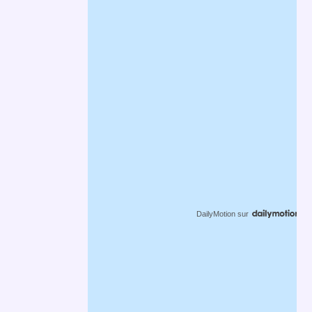
DailyMotion
sur