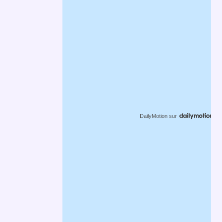
DailyMotion
sur