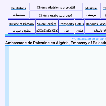
Cinéma Algérien أفلام جزائرية
Feuilletons
Musique
T
موسيقى
مسلسلات
Cinéma Arabe ٱفلام عربية
Cuisine et Gâteaux
Salon Berbère
Transports
Hotels
Banques / Ass
مطبخ و حلويات
ⴰⵅⵅⴰⵎ ⴰⵎⴰⵣⵉⴴ
نقل
فنادق
ك/ تأمينات
<< Ambassade de Jordanie 