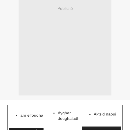
Publicité
Aygher
Aktsid naoui
am elfoudha
doughaladh