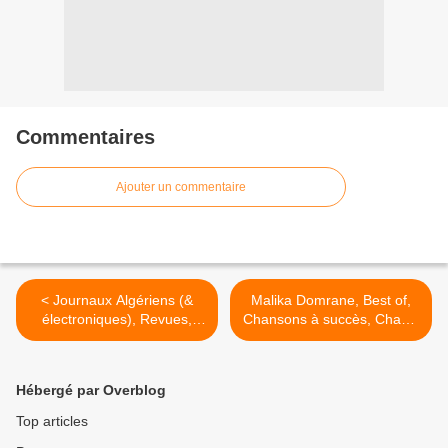
Commentaires
Ajouter un commentaire
< Journaux Algériens (&
Malika Domrane, Best of,
électroniques), Revues,
Chansons à succès, Chants
magazines & Presse en
berbères >
Algérie, جرائد ، صحف و
مجلات جزائرية
Hébergé par Overblog
Top articles