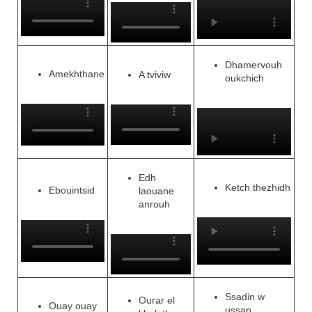
Dhamervouh
Amekhthane
A tviviw
oukchich
Edh
Ketch thezhidh
Ebouintsid
laouane
anrouh
Ssadin w
Ourar el
Ouay ouay
ussan