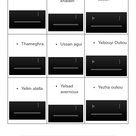
khalath
Yebouyi Ouliou
Thameghra
Ussan agui
Yelsad
Yezha ouliou
Yelim alalla
avernous