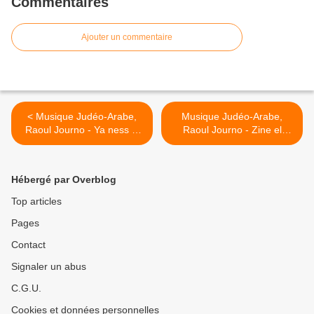
Commentaires
Ajouter un commentaire
< Musique Judéo-Arabe,
Musique Judéo-Arabe,
Raoul Journo - Ya ness el
Raoul Journo - Zine el
farah
badwiya >
Hébergé par Overblog
Top articles
Pages
Contact
Signaler un abus
C.G.U.
Cookies et données personnelles