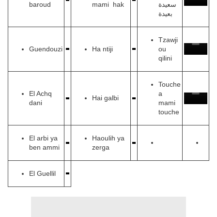
baroud
mami hak
سعيدة
بعيدة
Tzawji
Guendouzi
Ha ntiji
ou
qilini
Touche
El Achq
a
Hai galbi
dani
mami
touche
El arbi ya
Haoulih ya
ben ammi
zerga
El Guellil