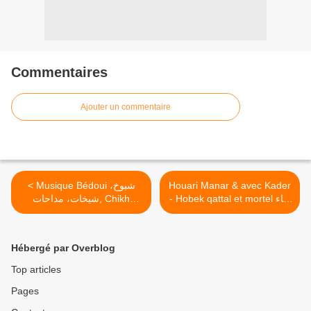
Commentaires
Ajouter un commentaire
< Musique Bédoui شيوخ،
Houari Manar & avec Kader
- Hobek qattal et mortel غناء
شيخات، مداحات, Chikh
Mohamed Belkhiati
راي ـ هواري منار مع الشاب
كاير ـ حبك قتال >
(Lasnami) غناء بدوي ـ الشيخ
محمد بلخياطي
Hébergé par Overblog
Top articles
Pages