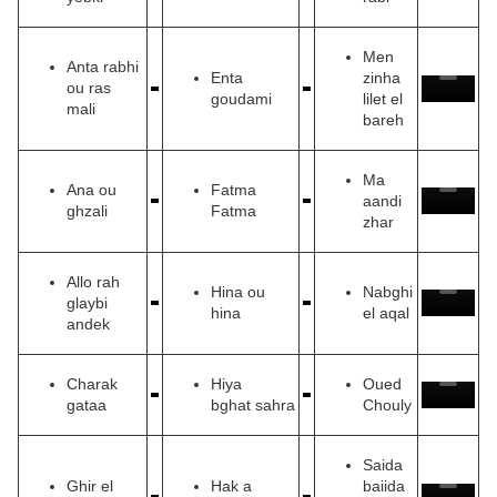
Men
Anta rabhi
Enta
zinha
ou ras
goudami
lilet el
mali
bareh
Ma
Ana ou
Fatma
aandi
ghzali
Fatma
zhar
Allo rah
Hina ou
Nabghi
glaybi
hina
el aqal
andek
Charak
Hiya
Oued
gataa
bghat sahra
Chouly
Saida
Ghir el
Hak a
baiida