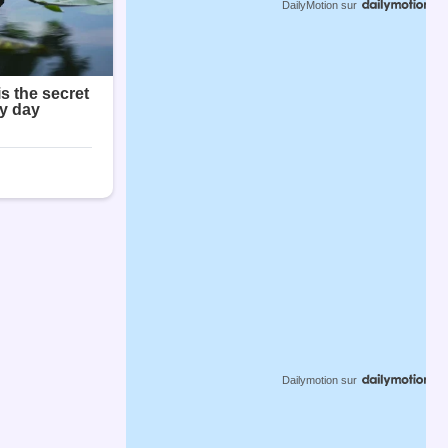
DailyMotion
sur
Dailymotion
sur