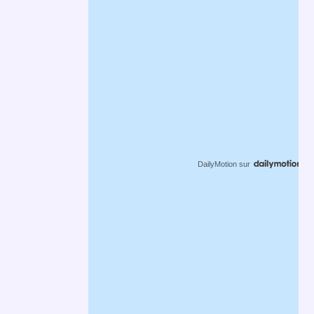
DailyMotion
sur