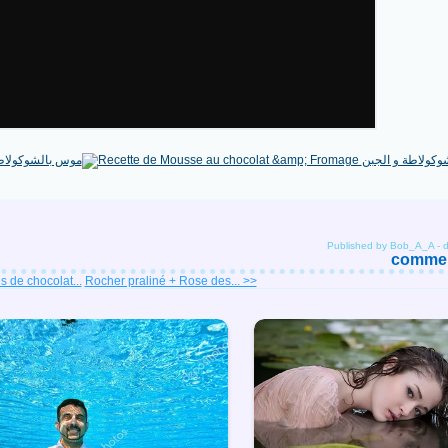
Published by Bob_A_A
-
d
comment
s de chocolat...
Rocher praliné + Rose des... >>