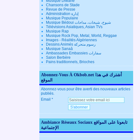
Musique Diwane
Chansons de Stade
Revue de Presse
Administration إدارة
Musique Populaire
Musique Bédoui شيوخ، شيخات، مداحات
Télévisions Asiatiques, Asian TVs
Musique Rap
Musique Rock Pop, Metal, World, Reggae
Images - Réalités Algériennes
Dessins Animés رسوم متحركة
Musique Sanaâ
Ambassades Embassies سفارات
Salon Berbère
Pains traditionnels, Brioches
Abonnez-Vous À Okbob.net أشترك في هذا
الموقع
Abonnez-vous pour être averti des nouveaux articles
publiés.
Email
Ambiance Réseaux Sociaux تابعونا على المواقع
الإجتماعية