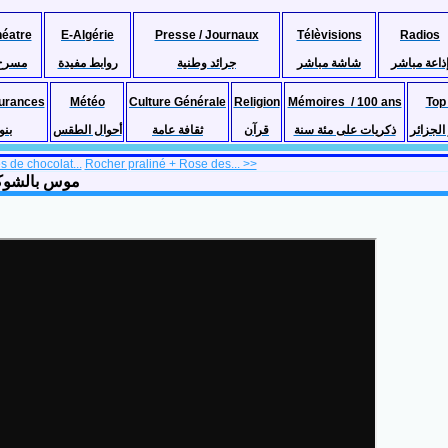
héatre
E-Algérie
Presse / Journaux
Télèvisions
Radios
ذاعة مباشر
شاشة مباشر
جرائد وطنية
روابط مفيدة
مسرح
urances
Météo
Culture Générale
Religion
Mémoires / 100 ans
Top
لجزائر
ذكريات على مئة سنة
قرآن
ثقافة عامة
أحوال الطقس
بنو
s de chocolat...
Rocher praliné + Rose des... >>
omage موس بالشوكولاطة و الجبن