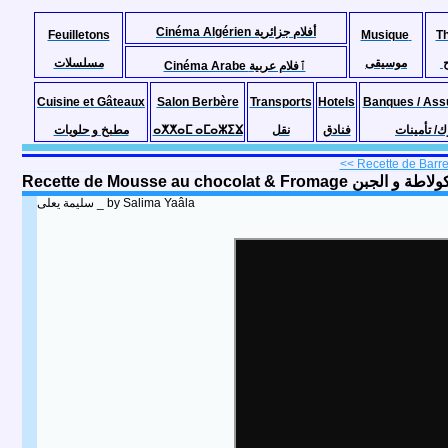
Cinéma Algérien أفلام جزائرية
Feuilletons
Musique
T
موسيقى
مسلسلات
Cinéma Arabe ٱفلام عربية
Cuisine et Gâteaux
Salon Berbère
Transports
Hotels
Banques / Ass
مطبخ و حلويات
ⴰⵅⵅⴰⵎ ⴰⵎⴰⵣⵉⴴ
نقل
فنادق
ك/ تأمينات
<< Recette de Barre
Recette de Mousse au chocolat & Fr
سليمة يعلى _ by Salima Yaâla