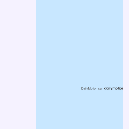
DailyMotion
sur