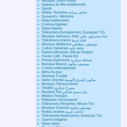
Musique Judéo-Arabe
Gateaux de fête traditionnels
Sports
Hôtels, Tourisme فنادق، سياحة
Souvenirs - Mémoire
Plats traditionnels
Cinéma Algérien
Salon Algérie
Télévisions Européennes, European TVs
Musique Sahraoui, Naili غناء صحراوي، نايلي
Télévisions Arabes قناة عربية
Musique Sétifienne موسيقى سطايفي
Culture Générale ثقافة عامة
Radios Africaines, African Radios
Pause Café - Pausé thé
Presse Algérienne صحافة جزائرية
Musique Malouf موسيقى مالوف
Cuisine internationale
Menu du jour
Musique Chaâbi
Salon Oriental صالون الشرق الأوسط
Musique Tlemcenienne
Théâtre مسرح جزائري
Musique Rai راي سيدي بلعباس
Médias Français
Pâtisserie Viennoiserie
Télévisions Africaines, African TVs
Musique Chaouie موسيقى شاوية
Radios Arabes اذاعات عربية
Télévisions Américaines, American TVs
Guerre d'Algérie
Salon Islam