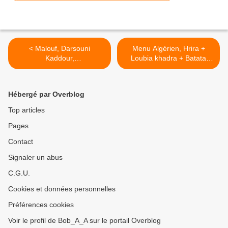
< Malouf, Darsouni
Menu Algérien, Hrira +
Kaddour,
Loubia khadra + Batata
Hloua الحريرة + لوبيا خضراء
Hayadj laghram درسوني
باللحم + بطاطا حلوة >
قدور- هيّج لغرام
Hébergé par Overblog
Top articles
Pages
Contact
Signaler un abus
C.G.U.
Cookies et données personnelles
Préférences cookies
Voir le profil de Bob_A_A sur le portail Overblog