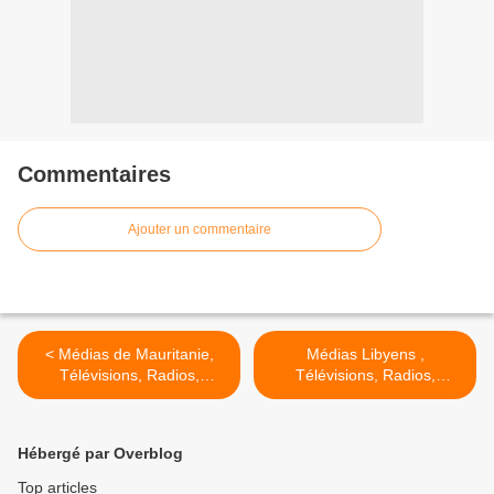
Commentaires
Ajouter un commentaire
< Médias de Mauritanie,
Médias Libyens ,
Télévisions, Radios,
Télévisions, Radios,
Journaux وسائل إعلام ليبيا >
Journaux وسائل إعلام
موريتانية
Hébergé par Overblog
Top articles