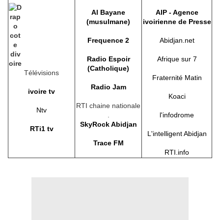
Al Bayane
AIP - Agence
(musulmane)
ivoirienne de Presse
Frequence 2
Abidjan.net
Radio Espoir
Afrique sur 7
(Catholique)
Télévisions
Fraternité Matin
Radio Jam
ivoire tv
Koaci
RTI chaine nationale
Ntv
.
l'infodrome
SkyRock Abidjan
RTi1 tv
L'intelligent Abidjan
Trace FM
RTI.info