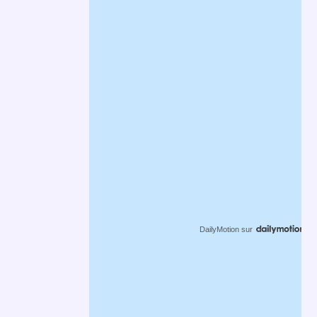
DailyMotion
sur