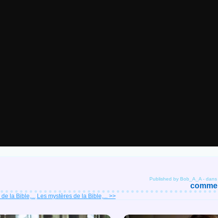
Published by Bob_A_A
-
dan
comment
e la Bible,...
Les mystères de la Bible,... >>