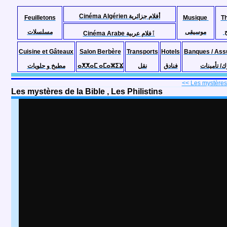
Cinéma Algérien أفلام جزائرية
Feuilletons
Musique
T
موسيقى
مسلسلات
Cinéma Arabe ٱفلام عربية
Cuisine et Gâteaux
Salon Berbère
Transports
Hotels
Banques / Ass
مطبخ و حلويات
ⴰⵅⵅⴰⵎ ⴰⵎⴰⵣⵉⴴ
نقل
فنادق
ك/ تأمينات
<< Les mystères d
Les mystères de la Bible , Les Philistins