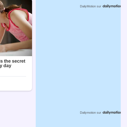
DailyMotion
sur
Dailymotion
sur