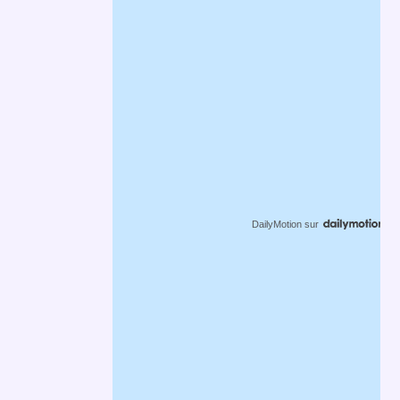
DailyMotion
sur