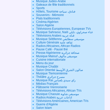
Musique Judéo-Arabe
Gateaux de fête traditionnels
Sports
Hôtels, Tourisme فنادق، سياحة
Souvenirs - Mémoire
Plats traditionnels
Cinéma Algérien
Salon Algérie
Télévisions Européennes, European TVs
Musique Sahraoui, Naili غناء صحراوي، نايلي
Télévisions Arabes قناة عربية
Musique Sétifienne موسيقى سطايفي
Culture Générale ثقافة عامة
Radios Africaines, African Radios
Pause Café - Pausé thé
Presse Algérienne صحافة جزائرية
Musique Malouf موسيقى مالوف
Cuisine internationale
Menu du jour
Musique Chaâbi
Salon Oriental صالون الشرق الأوسط
Musique Tlemcenienne
Théâtre مسرح جزائري
Musique Rai راي سيدي بلعباس
Médias Français
Pâtisserie Viennoiserie
Télévisions Africaines, African TVs
Musique Chaouie موسيقى شاوية
Radios Arabes اذاعات عربية
Télévisions Américaines, American TVs
Guerre d'Algérie
Salon Islam