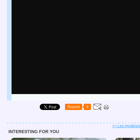
Repost
0
<< Les mystères d