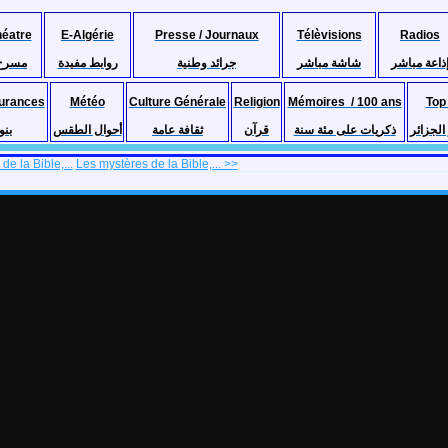
héatre
E-Algérie
Presse / Journaux
Télèvisions
Radios
ذاعة مباشر
شاشة مباشر
جرائد وطنية
روابط مفيدة
مسرح
urances
Météo
Culture Générale
Religion
Mémoires / 100 ans
Top
لجزائر
ذكريات على مئة سنة
قرآن
ثقافة عامة
أحوال الطقس
بنو
e la Bible,...
Les mystères de la Bible,... >>