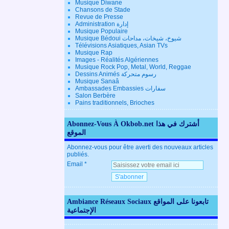
Musique Diwane
Chansons de Stade
Revue de Presse
Administration إدارة
Musique Populaire
Musique Bédoui شيوخ، شيخات، مداحات
Télévisions Asiatiques, Asian TVs
Musique Rap
Images - Réalités Algériennes
Musique Rock Pop, Metal, World, Reggae
Dessins Animés رسوم متحركة
Musique Sanaâ
Ambassades Embassies سفارات
Salon Berbère
Pains traditionnels, Brioches
Abonnez-Vous À Okbob.net أشترك في هذا
الموقع
Abonnez-vous pour être averti des nouveaux articles
publiés.
Email
Ambiance Réseaux Sociaux تابعونا على المواقع
الإجتماعية