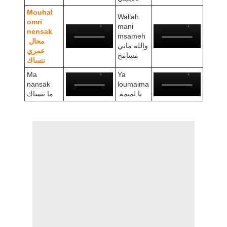
Mouhal
Wallah
omri
mani
nensak
msameh
محال
والله ماني
عمري
مسامح
ننساك
Ma
Ya
nansak
loumaima
يا لميمة
ما ننساك