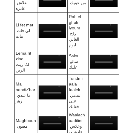
من عينيك
علاش
غادرة
Rah el
ghali
Li fet met
lyoum
لي فات
راح
مات
الغالي
ليوم
Lema rit
Salou
zine
سالو
لمّا ريت
عليك
الزين
Tendmi
Ma
aala
aandiz'har
faalek
تندمي
ما عندي
على
زهر
فعالك
Waalach
Maghboun
aaditini
وعلاش
مغبون
عاديتيني