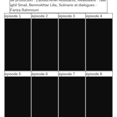
de production : Zaouidi Amer Assistants, Réalisateur : Nair
ighil Smail, Benmokhtar Lilia, Scénario et dialogues :
Fariza Rahmouni
épisode 1
épisode 2
épisode 3
épisode 4
épisode 5
épisode 6
épisode 7
épisode 8